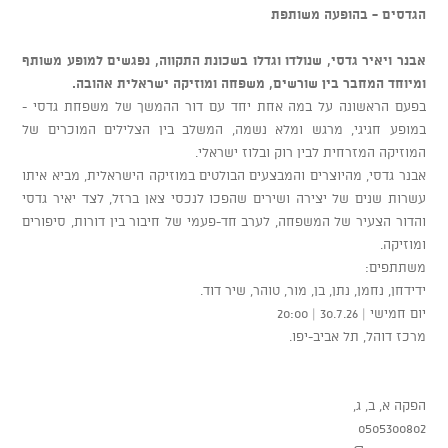
הגדסים - בהופעה משותפת
אבנר ויאיר גדסי, שנולדו וגדלו בשכונת התקווה, נפגשים למופע משותף
ומיוחד המחבר בין שורשים, משפחה ומוזיקה ישראלית אהובה.
בפעם הראשונה על במה אחת יחד עם דור ההמשך של משפחת גדסי -
במופע חגיגי, מרגש ומלא נשמה, המשלב בין הצלילים המוכרים של
המוזיקה המזרחית לבין רוק ובלוז ישראלי.
אבנר גדסי, מהיוצרים והמבצעים הבולטים במוזיקה הישראלית, מביא איתו
עשרות שנים של יצירה ושירים שהפכו לנכסי צאן ברזל, לצד יאיר גדסי
והדור הצעיר של המשפחה, לערב חד-פעמי של חיבור בין דורות, סיפורים
ומוזיקה.
משתתפים:
ידידחן, נחמן, נתן, בן, מור, טוהר, שיר דוד.
יום חמישי | 30.7.26 | 20:00
מרכז דוהל, תל אביב-יפו.
הפקה א, ב, ג,
0505300802