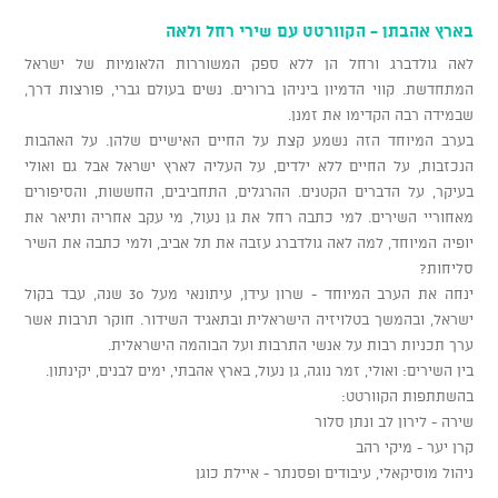
בארץ אהבתן - הקוורטט עם שירי רחל ולאה
לאה גולדברג ורחל הן ללא ספק המשוררות הלאומיות של ישראל
המתחדשת. קווי הדמיון ביניהן ברורים. נשים בעולם גברי, פורצות דרך,
שבמידה רבה הקדימו את זמנן.
בערב המיוחד הזה נשמע קצת על החיים האישיים שלהן. על האהבות
הנכזבות, על החיים ללא ילדים, על העליה לארץ ישראל אבל גם ואולי
בעיקר, על הדברים הקטנים. ההרגלים, התחביבים, החששות, והסיפורים
מאחוריי השירים. למי כתבה רחל את גן נעול, מי עקב אחריה ותיאר את
יופיה המיוחד, למה לאה גולדברג עזבה את תל אביב, ולמי כתבה את השיר
סליחות?
ינחה את הערב המיוחד - שרון עידן, עיתונאי מעל 30 שנה, עבד בקול
ישראל, ובהמשך בטלויזיה הישראלית ובתאגיד השידור. חוקר תרבות אשר
ערך תכניות רבות על אנשי התרבות ועל הבוהמה הישראלית.
בין השירים: ואולי, זמר נוגה, גן נעול, בארץ אהבתי, ימים לבנים, יקינתון.
בהשתתפות הקוורטט:
שירה - לירון לב ונתן סלור
קרן יער - מיקי רהב
ניהול מוסיקאלי, עיבודים ופסנתר - איילת כוגן