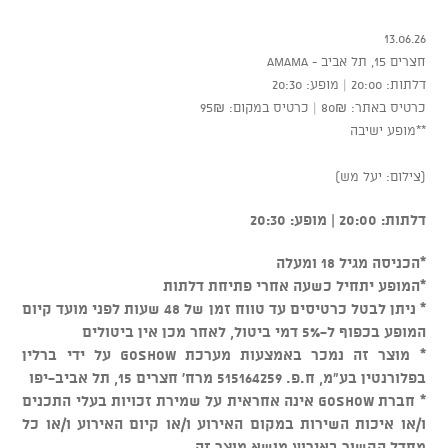
13.06.26
חצרים 15, תל אביב - AMAMA
דלתות: 20:00 | מופע: 20:30
כרטיס באתר: 80₪ | כרטיס במקום: 95₪
**מופע ישיבה
(צילום: יעל מש)
דלתות: 20:00 | מופע: 20:30
*הכניסה מגיל 18 ומעלה
*המופע יתחיל כשעה אחרי פתיחת דלתות
* ניתן לבטל כרטיסים עד טווח זמן של 48 שעות לפני מועד קיום
המופע בכפוף ל-5% דמי ביטול, לאחר מכן אין ביטולים
* מוצר זה נמכר באמצעות מערכת GOSHOW על ידי ברלין
בפלורנטין בע"מ, ח.פ. 515164259 מרח' חצרים 15, תל אביב-יפו
* חברת GOSHOW אינה אחראית על שמירת זכויות בעלי התכנים
ו/או איכות השירות במקום האירוע ו/או קיום האירוע ו/או כל
מחדל הקשור באירוע מושא מוצר זה