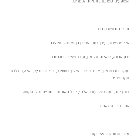
המופעים כמו גם בחנויות הספרים.
חברי התזמורת הם:
אלי פרמינגר, עידן רווה, אבירן בן נאים - חצוצרה
ירון אוזנה, לואיזה סלומון, עודד מאיר - טרומבון
יעקב גורנשטיין, אביתר לוי, אילון טושינר, דני ליבוביץ', אלעד גלרט -
סקסופונים
דותן יוגב, נעה סגל, עודד אלוני, יובל קאופמן - תופים וכלי הקשה
אודי רז - סוזאפון
משך המופע כ 55 דקות