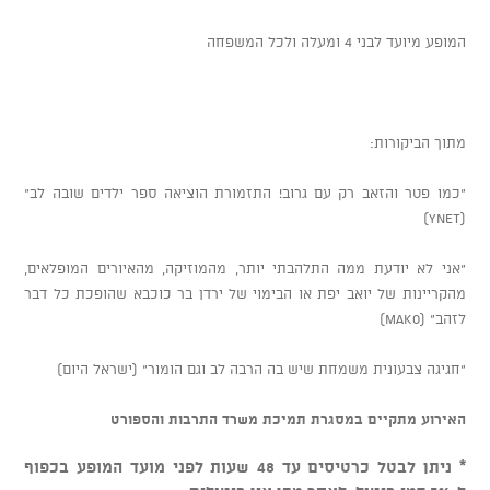
המופע מיועד לבני 4 ומעלה ולכל המשפחה
מתוך הביקורות:
"כמו פטר והזאב רק עם גרוב! התזמורת הוציאה ספר ילדים שובה לב"
(Ynet)
"אני לא יודעת ממה התלהבתי יותר, מהמוזיקה, מהאיורים המופלאים,
מהקריינות של יואב יפת או הבימוי של ירדן בר כוכבא שהופכת כל דבר
לזהב" (Mako)
"חגיגה צבעונית משמחת שיש בה הרבה לב וגם הומור" (ישראל היום)
האירוע
מתקיים במסגרת תמיכת משרד התרבות והספורט
* ניתן לבטל כרטיסים עד 48 שעות לפני מועד המופע בכפוף