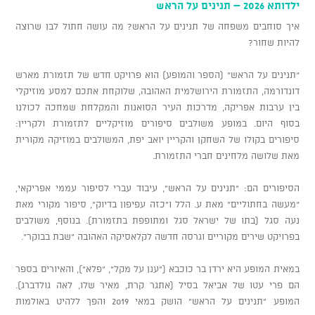
ילדותא 2026 – תנינים על הראש
איך סוחבים משפחה של תנינים על הראש? מה עושה חתול לבן שרוצה
להיות שחור?
"תנינים על הראש" (הספר והמופע) הוא פרויקט חדש של תזמורת מארש
דונדורמה, התזמורת הירושלמית האהובה, שלוקחת אתכם למסע מוזיקלי
בין ערבות אפריקה, מדרכות העיר הסואנות והמקלחת שמחכה לכולנו
בסוף היום. במופע משולבים סיפורים מוזיקליים לתזמורת ולקריין:
סיפורים בקולו של השחקן והקריין יואב יפת, המשולבים במוזיקה מקורית
מאת שלושה מלחינים חברי התזמורת.
הסיפורים הם: "תנינים על הראש", עיבוד עברי לסיפור עממי אפריקאי,
“מעשה בחתוליים" מאת ע. הלל ו"כזה עפיפון בדיוק", סיפור מקורי מאת
נעה סגל (בתו של ישראל סגל ומתופפת בתזמורת). בנוסף, משולבים
בפרויקט שירים מקוריים וגרסה חדשה לקלאסיקה האהובה "שבת בבוקר".
במאית המופע היא ירדן בר כוכבא ("ענן על מקל”, “פלא”), והאיורים בספר
הם פרי עטו של אביאל בסיל (אתגר קרת, מאיר שלו, לאה גולדברג).
המופע "תנינים על הראש" הושק במאי 2019 והפך ללהיט באולמות