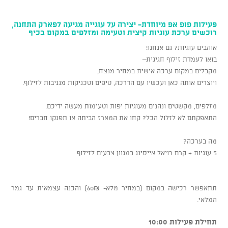
פעילות פופ אפ מיוחדת- יצירה על עוגייה מגיעה לפארק התחנה,
רוכשים ערכת עוגיות קיצית וטעימה ומזלפים במקום בכיף
אוהבים עוגיות? גם אנחנו!
בואו לעמדת זילוף חגיגית–
מקבלים במקום ערכה אישית במחיר מנצח,
ויוצרים אותה כאן ועכשיו עם הדרכה, טיפים וטכניקות מגניבות לזילוף.
מזלפים, מקשטים ונהנים מעוגיות יפות וטעימות מעשה ידיכם.
התאפקתם לא לזלול הכל? קחו את המארז הביתה או תפנקו חברים!
מה בערכה?
5 עוגיות + קרם רויאל אייסינג במגוון צבעים לזילוף
תתאפשר רכישה במקום (במחיר מלא- 60₪) והכנה עצמאית עד גמר
המלאי.
תחילת פעילות 10:00