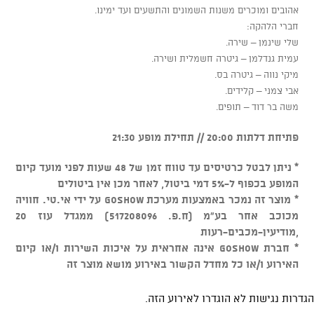
אהובים ומוכרים משנות השמונים והתשעים ועד ימינו.
​חברי הלהקה:
​שלי שינמן – שירה.
​עמית גנדלמן – גיטרה חשמלית ושירה.
​מיקי נווה – גיטרה בס.
​אבי צמני – קלידים.
​משה בר דוד – תופים.
פתיחת דלתות 20:00 // תחילת מופע 21:30
* ניתן לבטל כרטיסים עד טווח זמן של 48 שעות לפני מועד קיום
המופע בכפוף ל-5% דמי ביטול, לאחר מכן אין ביטולים
* מוצר זה נמכר באמצעות מערכת GOSHOW על ידי אי.טי. חוויה
מכוכב אחר בע"מ (ח.פ. 517208096) ממגדל עוז 20
,מודיעין-מכבים-רעות
* חברת GOSHOW אינה אחראית על איכות השירות ו/או קיום
האירוע ו/או כל מחדל הקשור באירוע מושא מוצר זה
הגדרות נגישות לא הוגדרו לאירוע הזה.