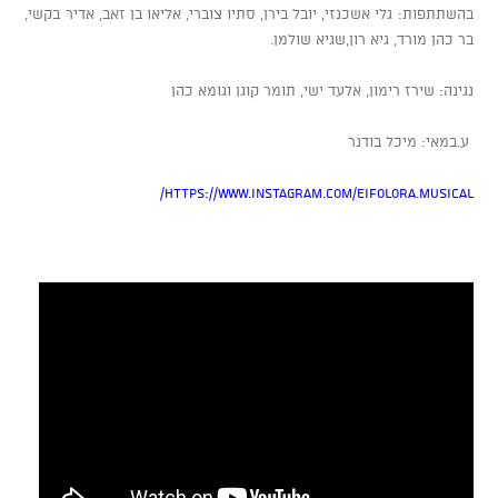
בהשתתפות: גלי אשכנזי, יובל בירן, סתיו צוברי, אליאו בן זאב, אדיר בקשי,
בר כהן מורד, גיא רון,שגיא שולמן.
נגינה: שירז רימון, אלעד ישי, תומר קוגן וגומא כהן
ע.במאי: מיכל בודנר
https://www.instagram.com/eifolora.musical/