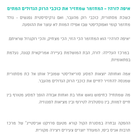
איפה לורה? - המחזמר שמחזיר את כוכבי הרוק הגדולים המתים
כשכת מסתורית, כוכבי רוק מהעבר, ואם נרקיסיסטית נפגשים - נולד
מחזמר קומי ואפוקליפטי שבו אפילו המוות לא עוצר את ההופעה.
"איפה לורה?" הוא המחזמר הכי הזוי, הכי מצחיק, והכי רוקנרול שראיתם.
במרכז העלילה: לורה, הבת המושלמת בעיירה אמריקאית קטנה, נעלמת
בפתאומיות.
אִמה ואחותה יוצאות למסע סוריאליסטי שמוביל אותן אל כת מסתורית
שמנסה להחזיר לחיים את כוכבי הרוק הגדולים מהעבר.
מה שמתחיל כחיפוש נואש אחר בת ואחות אבודה הופך למסע מטורף בין
חיים למוות, בין נוסטלגיה לטירוף ובין מציאות לפנטזיה.
ההפקה נבחרה במסגרת הקול קורא מטעם פרויקט אניסטייג׳ של מרכז
תרבות אניס ביפו, המעודד יוצרים צעירים ויצירה מקורית.