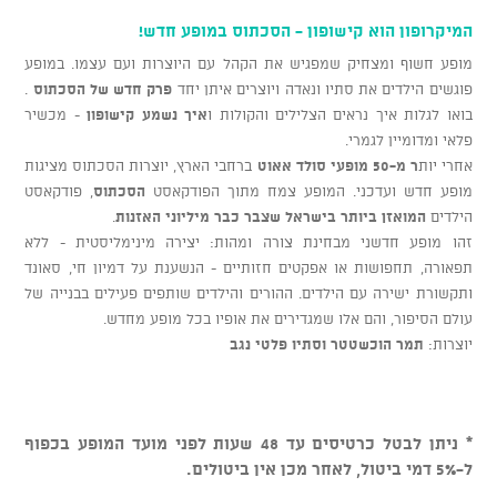
המיקרופון הוא קישופון - הסכתוס במופע חדש!
מופע חשוף ומצחיק שמפגיש את הקהל עם היוצרות ועם עצמו. במופע
פוגשים הילדים את סתיו ונאדה ויוצרים איתן יחד
פרק חדש של הסכתוס
.
בואו לגלות איך נראים הצלילים והקולות ו
איך נשמע קישופון
- מכשיר
פלאי ומדומיין לגמרי.
אחרי יות
ר מ-50 מופעי סולד אאוט
ברחבי הארץ, יוצרות הסכתוס מציגות
מופע חדש ועדכני. המופע צמח מתוך הפודקאסט
הסכתוס
, פודקאסט
הילדים
המואזן ביותר בישראל שצבר כבר מיליוני האזנות
.
זהו מופע חדשני מבחינת צורה ומהות: יצירה מינימליסטית - ללא
תפאורה, תחפושות או אפקטים חזותיים - הנשענת על דמיון חי, סאונד
ותקשורת ישירה עם הילדים. ההורים והילדים שותפים פעילים בבנייה של
עולם הסיפור, והם אלו שמגדירים את אופיו בכל מופע מחדש.
יוצרות:
תמר הוכשטטר ו
סתיו פלטי נגב
* ניתן לבטל כרטיסים עד 48 שעות לפני מועד המופע בכפוף
ל-5% דמי ביטול, לאחר מכן אין ביטולים.