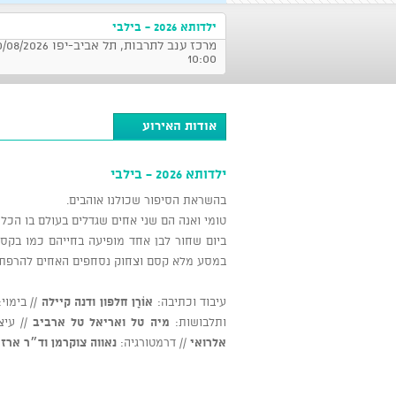
ילדותא 2026 - בילבי
10:00
אודות האירוע
ילדותא 2026 - בילבי
בהשראת הסיפור שכולנו אוהבים.
טומי ואנה הם שני אחים שגדלים בעולם בו הכל 
ביום שחור לבן אחד מופיעה בחייהם כמו בקס
במסע מלא קסם וצחוק נסחפים האחים להרפתקא
עיבוד וכתיבה:
אוֹרָן חלפון ודנה קיילה
// בימוי
ותלבושות:
מיה טל ואריאל טל ארביב
// עיצ
אלרואי
// דרמטורגיה:
נאווה צוקרמן וד״ר ארז 