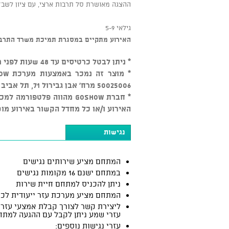
ההצגה מאושרת סל תרבות ארצי, עם ציון לשב
גילאי 5-9
האירוע
מתקיים במסגרת תמיכת משרד התרבו
* ניתן לבטל כרטיסים עד 48 שעות לפני מועד המופע בכפוף ל-5% דמי ביטול, לאחר מכן אין ביטולים
50025006 מרח' אבן גבירול 71, תל אביב יפו.
* חברת GOSHOW מהווה פלטפ
האירוע ו/או כל מחדל הקשור באירוע מו
נגישות
המתחם מציע שירותים נגישים
במתחם ישנם 16 מקומות נגישים
ניתן להכניס למתחם חיית שירות
המתחם מציע מערכת עזר ייעודית לכ
ליצירת קשר לצורך קבלת אמצעי עזר:
עזרי שמע ניתן לקבל עם ההגעה למתח
עזרי נגישות נוספים: