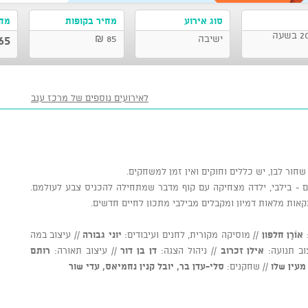
סוג אירוע
מחיר בקופות
מחי
מרכז ענב לתרבות, תל אביב-יפו 20/08/2026 בשעה
ישיבה
85 ₪
65 ₪
לאירועים נוספים של מרכז ענב
שחור לבן, יש כללים וחוקים ואין זמן למשחקים.
ם - בילבי, ילדה מצחיקה עם קוף מדבר שמתחילה להכניס צבע לעולמם.
ות מלאות דמיון ומקבלים מבילבי מתכון לחיים חדשים.
:
אוֹרָן חלפון
// מוסיקה מקורית, לחנים ועיבודים:
יוני גבורה
// עיצוב במה
וב תנועה:
אילן זכרוב
// ניהול הצגה:
דן בן דור
// עיצוב תאורה:
רותם
מעין שלו
// שחקנים:
סלי-עדן בר, יובל קנין נחמיאס, עדי שור