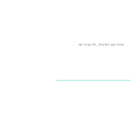
מרכז ענב לתרבות , תל אביב-יפו