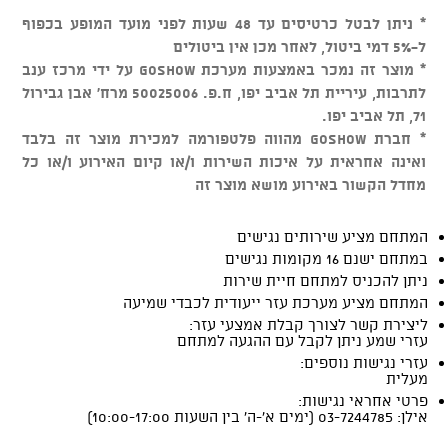
* ניתן לבטל כרטיסים עד 48 שעות לפני מועד המופע בכפוף
ל-5% דמי ביטול, לאחר מכן אין ביטולים
* מוצר זה נמכר באמצעות מערכת GOSHOW על ידי מרכז ענב
לתרבות, עיריית תל אביב יפו, ח.פ. 50025006 מרח' אבן גבירול
71, תל אביב יפו.
* חברת GOSHOW מהווה פלטפורמה למכירת מוצר זה בלבד
ואינה אחראית על איכות השירות ו/או קיום האירוע ו/או כל
מחדל הקשור באירוע מושא מוצר זה
המתחם מציע שירותים נגישים
במתחם ישנם 16 מקומות נגישים
ניתן להכניס למתחם חיית שירות
המתחם מציע מערכת עזר ייעודית לכבדי שמיעה
ליצירת קשר לצורך קבלת אמצעי עזר:
עזרי שמע ניתן לקבל עם ההגעה למתחם
עזרי נגישות נוספים:
מעלית
פרטי אחראי נגישות:
אילן: 03-7244785 (ימים א'-ה' בין השעות 10:00-17:00)