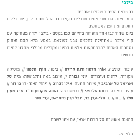
בילבי
בהשראת הסיפור שכולנו אוהבים.
טומי ואנה הם שני אחים שגדלים בעולם בו הכל שחור לבן, יש כללים
וחוקים ואין זמן למשחקים.
ביום שחור לבן אחד מופיעה בחייהם כמו בקסם - בילבי, ילדה מצחיקה עם
קוף מדבר שמתחילה להכניס צבע לעולמם. במסע מלא קסם וצחוק
נסחפים האחים להרפתקאות מלאות דמיון ומקבלים מבילבי מתכון לחיים
חדשים.
עיבוד וכתיבה:
אוֹרָן חלפון ודנה קיילה
// בימוי:
אוֹרָן חלפון
// מוסיקה
מקורית, לחנים ועיבודים:
יוני גבורה
// עיצוב במה ותלבושות:
מיה טל
ואריאל טל ארביב
// עיצוב תנועה:
אילן זכרוב
// ניהול הצגה:
דן בן דור
//
עיצוב תאורה:
רותם אלרואי
// דרמטורגיה:
נאווה צוקרמן וד״ר ארז מעין
שלו
// שחקנים:
סלי-עדן בר, יובל קנין נחמיאס, עדי שור
ההצגה מאושרת סל תרבות ארצי, עם ציון לשבח
גילאי 5-9