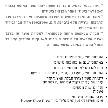
* ניתן לבטל כרטיסים עד 48 שעות לפני מועד המופע בכפוף
ל-5% דמי ביטול, לאחר מכן אין ביטולים
* מוצר זה נמכר באמצעות מערכת GOSHOW על ידי מרכז ענב
לתרבות, עיריית תל אביב יפו, ח.פ. 50025006 מרח' אבן גבירול
71, תל אביב יפו.
* חברת GOSHOW מהווה פלטפורמה למכירת מוצר זה בלבד
ואינה אחראית על איכות השירות ו/או קיום האירוע ו/או כל
מחדל הקשור באירוע מושא מוצר זה
המתחם מציע שירותים נגישים
במתחם ישנם 16 מקומות נגישים
ניתן להכניס למתחם חיית שירות
המתחם מציע מערכת עזר ייעודית לכבדי שמיעה
ליצירת קשר לצורך קבלת אמצעי עזר:
עזרי שמע ניתן לקבל עם ההגעה למתחם
עזרי נגישות נוספים:
מעלית
פרטי אחראי נגישות:
אילן: 03-7244785 (ימים א'-ה' בין השעות 10:00-17:00)