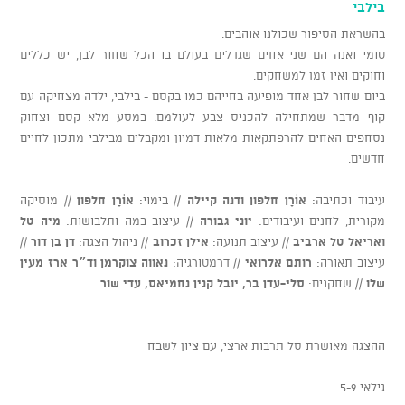
בילבי
בהשראת הסיפור שכולנו אוהבים.
טומי ואנה הם שני אחים שגדלים בעולם בו הכל שחור לבן, יש כללים
וחוקים ואין זמן למשחקים.
ביום שחור לבן אחד מופיעה בחייהם כמו בקסם - בילבי, ילדה מצחיקה עם
קוף מדבר שמתחילה להכניס צבע לעולמם. במסע מלא קסם וצחוק
נסחפים האחים להרפתקאות מלאות דמיון ומקבלים מבילבי מתכון לחיים
חדשים.
עיבוד וכתיבה:
אוֹרָן חלפון ודנה קיילה
// בימוי:
אוֹרָן חלפון
// מוסיקה
מקורית, לחנים ועיבודים:
יוני גבורה
// עיצוב במה ותלבושות:
מיה טל
ואריאל טל ארביב
// עיצוב תנועה:
אילן זכרוב
// ניהול הצגה:
דן בן דור
//
עיצוב תאורה:
רותם אלרואי
// דרמטורגיה:
נאווה צוקרמן וד״ר ארז מעין
שלו
// שחקנים:
סלי-עדן בר, יובל קנין נחמיאס, עדי שור
ההצגה מאושרת סל תרבות ארצי, עם ציון לשבח
גילאי 5-9