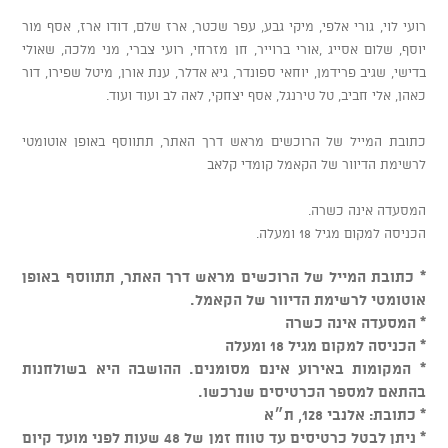
רועי לוי, גורי אלפי, מיקי גבע, עפר שכטר, ארז שלם, דודו ארז, אסף מור
יוסף, שלום אסייג ,אורי ברוייר, חן מזרחי, רועי צברי, מני מלכה, שאולי
בדישי, שגיב פרידמן, יוחאי ספונדר, גיא אדלר, ענת אורן, מיטל שפירו, דור
כאהן, אלי חביב, טל טירנגל, אסף יצחקי, לאה לב ועוד ועוד.
כתובת המייל של הרוכשים מראש דרך האתר, תתווסף באופן אוטומטי
לרשימת הדיוור של הקאמל קומדי קלאב
המסעדה אינה כשרה.
הכניסה למקום מגיל 18 ומעלה.
* כתובת המייל של הרוכשים מראש דרך האתר, תתווסף באופן
אוטומטי לרשימת הדיוור של הקאמל.
* המסעדה אינה כשרה
* הכניסה למקום מגיל 18 ומעלה
* המקומות באירוע אינם מסומנים. ההושבה היא בשולחנות
בהתאם למספר הכרטיסים שנרכשו.
* כתובת: אלנבי 128, ת״א
* ניתן לבטל כרטיסים עד טווח זמן של 48 שעות לפני מועד קיום