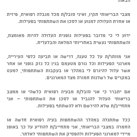
הבאה:​
מצבי הבריאותי תקין, ואיני סובל/ת מכל מגבלה רפואית, פיזית
או אחרת העלולה למנוע או לסכן את השתתפותי בפעילות.
ידוע לי כי מדובר בפעילות גופנית העלולה להיות מאומצת,
והשתתפותי נעשית באחריותי המלאה והבלעדית.
אני מוותר/ת על כל טענה, דרישה או תביעה כלפי העירייה,
מארגני הפעילות וכל גורם מטעמם בגין כל נזק גופני או אחר
אשר עלול להיגרם לי במהלך או בעקבות השתתפותי, למעט
במקרים של רשלנות חמורה מצד המארגנים.
אם יתברר כי אני סובל/ת מבעיה רפואית כלשהי או ממצב
בריאותי העלול להגביל או לסכן את השתתפותי – אני
מתחייב/ת שלא להירשם ולא להשתתף בפעילות.
ככל שתתגלה במהלך ההשתתפות בעיה רפואית חדשה או
החמרה במצבי הבריאותי, אני מתחייב/ת להודיע על כך באופן
מיידי למארגני הפעילות ולהפסיק את השתתפותי לאלתר.