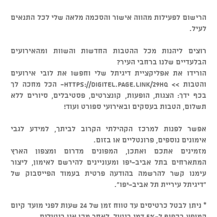
הרישום לפעילות מהווה אישור והסכמה מלאה שלי לכל התנאים
לעיל.
רוצים ליהנות מכל ההטבות החדשות והשוות ומהאירועים
הבלעדיים שלנו ברחבי העיר?
הורידו את אפליקציית דיגיתל שלי וחפשו את לובי אירועים
והטבות >> https://digitel.page.link/29hQ- הכל מחכה לך
בכף ידך: הצגות, הופעות, קונצרטים, פסטיבלים, סיורים ללא
תשלום, הטבות בעסקים ובאירועי ספורט ועוד!
אפשר לפנות למרכז הקהילתי הקרוב לביתך, למידע לגבי
אימונים נוספים, פרונטליים או בזום.​​
מזמינים אתכם ואתכן, המפונים מדרום ומצפון הארץ
המתארחים בתל אביב-יפו ומעוניינים להירשם לאימון​, ליצור
עימנו קשר להרשמה בהודעה פרטית בעמוד הפייסבוק של
"דיגיתל עיריית תל אביב-יפו".​​​​
* ניתן לבטל כרטיסים עד טווח זמן של 24 שעות לפני מועד קיום
המופע בכפוף ל-5% דמי ביטול, לאחר מכן אין ביטולים