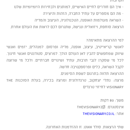
· איך הם חודרים לחיים האישיים, למותגים ולבחירות היומיומיות שלנו
· מה הם מספרים על עתיד החברה, הזהות והיצירה
· השראה מעולמות האופנה, הטכנולוגיה, העיצוב והמדיה
הרצאה סוחפת, ויזואלית ונגישה, שתגרום לכם לראות את העולם אחרת.
למי ההרצאה מתאימה?
לאנשי קריאייטיב, עיצוב, אופנה, מדיה ופרסום. למנהלים, יזמים ואנשי
שיווק שמחפשים להבין לאן העולם הולך. למרצים, סטודנטים ואנשי חינוך.
לכל מי שסקרן לגבי תרבות, עתיד ושינויים חברתיים. ולכל מי שרוצה
לקבל השראה, כלים ופרספקטיבה חדשה.
ההרצאה תלווה בתרגום לשפת הסימנים.
מרצה: נתלי יצחקוב, טרנדולוגית ומרצה בכירה, בעלת הסוכנות THE
VISIONARY לחיזוי טרנדים
משך: 80 דקות
אינסטגרם: @THEVISIONARY2
אתר:
THEVISIONARY.CO.IL
שתי הרצאות. סולד אאוט. זו ההזדמנות האחרונה.