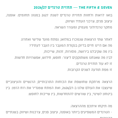
THE FIFTH & SEVEN — תחזית טרנדים 2026/27
בואו לראות ולחוות תחזית טרנדים לשנת 2027 במגוון תחומים: אופנה,
עיצוב פנים, צרכני העתיד ושיווק.
מחקר טרנדולוגי מעמיק ומעורר השראה.
לאחר שתי הרצאות שנמכרו במלואן, נפתח מועד שלישי ואחרון.
מה אם היינו חיים בדיוק בנקודת המעבר בין העבר לעתיד?
בין מה שקיבלנו בירושה, מסורות, זהות, שייכות,
לבין מה שאנחנו משתוקקים ליצור: חופש, חידוש, אפשרויות חדשות.
זו לא עוד תחזית טרנדים.
זו מפת תודעה לשנים הקרובות.
הרצאה מרתקת שחושפת את הכוחות התרבותיים, הרגשיים והעיצוביים
שיעצבו את העולם שלנו ב-2026/27, ואת המתח שמגדיר את רוח הזמן: בין
ביטחון לשינוי, בין שורשים להתחדשות, בין שייכות לחופש.
מה תיקחו איתכם מההרצאה:
· הטרנדים המשפיעים ביותר באופנה, עיצוב פנים, צרכנות ושיווק בשנתיים
הקרובות