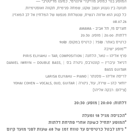
המופע בנוי כמסע מוזיקלי אינטימי, כמעט מדיטטיבי —
תנועה בין געגוע ועצב שקט, שמחה פנימית, תקווה ואופטימיות.
כל קטע הוא אדווה רגשית, שנשלחת מנפשו של המלחין אל לב המאזין.
08.07.26
חצרים 15, תל אביב - AMAMA
דלתות: 20:00 | מופע: 20:30
כרטיס באתר: 75₪ | כרטיס במקום: 90₪
**מופע ישיבה
פרץ אליהו – טאר, הלחנה | Piris Eliyahu – Tar, Composition
דניאל עיברין – קונטרבס, גיטרה בס | Daniel Iwryn – Double Bass,
Bass Guitar
לריסה אליהו – פסנתר | Larisa Eliyahu – Piano
יוחאי כהן – שירה, עוד, גיטרה | Yohai Cohen – Vocals, Oud, Guitar
(צילום: רבקה אליהו)
דלתות: 20:00 | מופע: 20:30
*הכניסה מגיל 18 ומעלה
*המופע יתחיל כשעה אחרי פתיחת דלתות
* ניתן לבטל כרטיסים עד טווח זמן של 48 שעות לפני מועד קיום