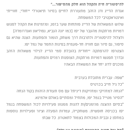
להיסטוריה חיה והקהל הוא חלק מהסיפור..."
אגדת הדייג ודג הזהב מתעוררת לחיים בסיור תיאטרלי ייחודי, חווייתי
ואינטראקטיבי לכל המשפחה.
שלוש המשאלות של הדייג פותחות שער בזמן, ומזמינות את הקהל לפגוש
דמויות מרתקות מהעבר של יפו (כמו יונה הנביא, נפוליאון ואנדרומדה)
ולצלול להיסטוריה ולתרבות דרך משחק, הומור והפתעות. הצגה שהיא גם
סיפור, גם סיור וגם חוויה חד-פעמית בפינות החמד של נמל יפו.
הצטרפו להרפתקה ייחודית בהובלת סמי הדייג לגילוי משאלות הזהב
ובדרך תפגשו דמויות מרתקות, הצופנות רמזים והפתעות.
מוכנים לדוג יחד את המשאלה הבאה?
*שפה: עברית מתובלת בערבית
*כל גיל חייב בכרטיס
*הנחה למחזיקי ומחזיקות דיגיתל עם מס תעודת הזהות בקוד הנחה
*הסיור מטייל בנמל יפו, מתחיל ומסתיים באולם אלמינא.
*בסיום ההצגה מוזמנים/ות להנות ממגוון פעילויות לכול המשפחה בנמל
יפו בכניסה חופשית: משחקייה, עמדות הפעלה וציור ופעילויות נוספות
במחסן 2 ובבית המכולות בצמוד לתאטרון. כל שבת!