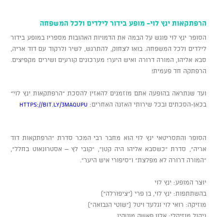
הרפתקאות ינץ לוי- מופע בידור לילדים ולכל המשפחה
הסופר ינץ לוי פוגש על הבמה את הדמויות האהובות מספריו במופע בידור
לילדים ולכל המשפחה. בואו לצחוק, להתרגש, לשיר ולרקוד עם דוד אריה,
סבא אליהו, המורה דרורה ואיש היער! מערכונים קורעים ושירים מקפיצים.
הרפתקה חד פעמית!
ועד שנתראה בהופעה אתם מוזמנים להאזין להסכת "הרפתקאות ינץ לוי"
בכאן-הסכתים ובכל שירותי האזנה האחרים:
https://bit.ly/3MAqupu
הסופר והתסריטאי ינץ לוי הוא מחבר רבי המכר סדרת "הרפתקאות דוד
אריה", סדרת "כשסבא אליהו היה קטן", "קובי לץ – אסטרונאוט בחלל",
"המורה דרורה לא מפלצת" ו"סיפורי איש היער".
יוצר המופע: ינץ לוי
בהשתתפות: ינץ לוי, בן פרי ("ציפורלה")
מוזיקה: רואי לוי וגלעד ויטל ("שוטי הנבואה")
ניהול מוזיקלי: אלון פאשה מוטקין