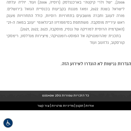
2006), "של ולרי קיקטה" בארכנגלסק (רוסיה, 2006) ועוד. יוליה עלתה
לישראל בשנת 2022, ומאז מנגנת בקביעות בכנסיית הגואל בירושלים.
מורה לעוגב וחברה מושבעים בתחרויות רוסיות, כולל התחרויות מענק
ראש עיריית מוסקבה. משתתפת בסימפוזיון הבינלאומי "עוגב במאה ה-21"
(האקדמיה הרוסית למוזיקה של גנסין, מוסקבה, 2023 ,2022 ,2021).
בתכנית 'מהרומנטיקה אל הפוסט-רומנטיקה', מיצירות מנדלסון, רימסקי
קורסקוב, גלזונוב ועוד
הגדרות נגישות לא הוגדרו לאירוע הזה.
כל הזכויות שמורות GoShow 2013
אודות
תקנון
מדיניות פרטיות
צור קשר