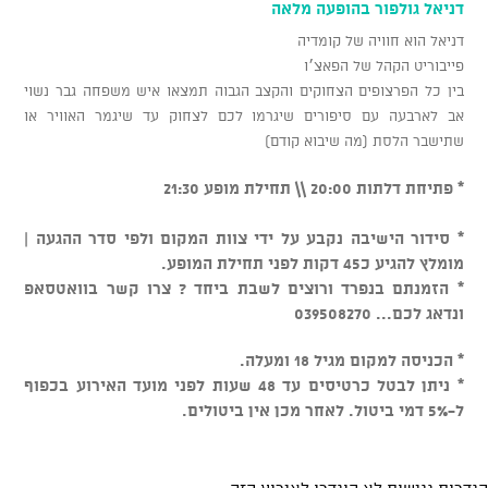
דניאל גולפור בהופעה מלאה
דניאל הוא חוויה של קומדיה
פייבוריט הקהל של הפאצ׳ו
בין כל הפרצופים הצחוקים והקצב הגבוה תמצאו איש משפחה גבר נשוי
אב לארבעה עם סיפורים שיגרמו לכם לצחוק עד שיגמר האוויר או
שתישבר הלסת (מה שיבוא קודם)
* פתיחת דלתות 20:00 \\ תחילת מופע 21:30
* סידור הישיבה נקבע על ידי צוות המקום ולפי סדר ההגעה |
מומלץ להגיע כ45 דקות לפני תחילת המופע.
* הזמנתם בנפרד ורוצים לשבת ביחד ? צרו קשר בוואטסאפ
ונדאג לכם... 039508270
* הכניסה למקום מגיל 18 ומעלה.
* ניתן לבטל כרטיסים עד 48 שעות לפני מועד האירוע בכפוף
ל-5% דמי ביטול. לאחר מכן אין ביטולים.