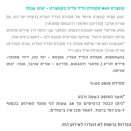
קונצרט #40 מקהלת גליל עליון בקונצרט - 'עונג שבת'
"עונג שבת" קונצרט מיוחד של מקהלת הגליל העליון בניצוח יעל כהן עם
אורית אורבך (קלרינט) ומלאכי רוזנבאום (פסנתר)
מסע מוזיקלי חוצה סגנונות ויבשות, המחבר עבר והווה דרך שירים ופיוטים
מרחבי העולם היהודי. מוזיקה שמיימית ונוגעת ללב – דווקא בימים אלה.
*הקונצרט הוא פרי שיתוף פעולה בין מקהלת הגליל העליון, נגנית הקלרינט
אורית אורבך והמלחין אייל באט ז"ל.
בהשתתפות: מקהלת הגליל העליו, מנצחת - יעל כהן, ליווי פסנתר-
פיליפ לוריא / מלאכי רוזנבאום, קלרינט - אורית אורבך, טנור- יונתן
סוויסה.
תחילת מופע 11:00
*משך המופע כשעה ורבע
*ניתן לבטל כרטיסים עד 48 שעות לני מועד האירוע בכפוף
ל-5% דמי ביטול. לאחר מכן אין ביטולים.
הגדרות נגישות לא הוגדרו לאירוע הזה.