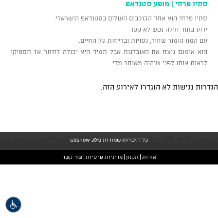
סתיו פרחי | מופע סטנדאפ
סתיו פרחי הוא אחד הכוכבים העולים בסטנדאפ הישראלי.
ידוע בתור חולה נפש לא קטן
עם המון הומור שחור, גסויות ובדיחות על החיים.
הוא אומנם ניצח את האובדנות אבל תמיד היא יכולה לחזור אז תספיקו
לראות אותו לפני שיהיה מאוחר מדי.
הגדרות נגישות לא הוגדרו לאירוע הזה.
כל הזכויות שמורות GoShow 2013
אודות
תקנון
מדיניות פרטיות
צור קשר