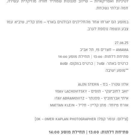
לטיניות ואפריקאיות – שילוב סגנונות שמוליד חוויה מוזיקלית עשירה,
חמה ובלתי נשכחת.
במופע הם יארחו אחד מהחלילנים הבולטים בארץ – מתן קליין, שיביא עמו
צבע ונשמה נוספת לערב.
27.06.25
AMAMA – חצרים 15, תל אביב
פתיחת דלתות: 13:00 | תחילת מופע 14:00
כרטיס באתר: 70₪ | כרטיס במקום: 80₪
**מופע ישיבה
אלון שטרן - בס - Alon Stern
יואב לחוביצקי - תופים - Yoav Lachovitsky
איתי אברמוביץ - פסנתר - Itay Abramovitz
אורח מיוחד: מתן קליין - חליל - Mattan Klein
(צילום: עומר קפלן OK - Omer Kaplan photographer)
פתיחת דלתות: 13:00 | תחילת מופע 14:00