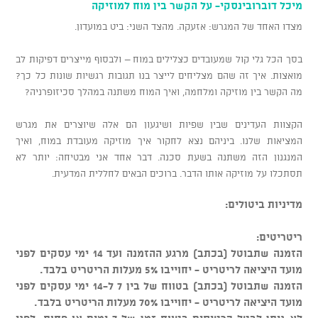
מיכל דוברובינסקי- על הקשר בין מוח למוזיקה
מצדו האחד של המגרש: אזעקה. מהצד השני: ביט במועדון.
בסך הכל גלי קול שמעובדים כצלילים במוח – ולבסוף מייצרים דפיקות לב
מואצות. איך זה שהם מצליחים לייצר בנו תגובות רגשיות שונות כל כך?
מה הקשר בין מוזיקה ומלחמה, ואיך המוח משתנה במהלך סכיזופרניה?
הקצוות העדינים שבין שפיות ושיגעון הם אלה שיוצרים את מגרש
המציאות שלנו. ביניהם נצא לחקור איך מוזיקה מעובדת במוח, ואיך
המנגנון הזה משתנה בשעת סכנה. דבר אחד אני מבטיחה: יותר לא
תסתכלו על מוזיקה אותו הדבר. ברוכים הבאים לחללית המדעית.
מדיניות ביטולים:
ריטריטים:
הזמנה שתבוטל (בכתב) מרגע ההזמנה ועד 14 ימי עסקים לפני
מועד היציאה לריטריט - יחוייבו 5% מעלות הריטריט בלבד.
הזמנה שתבוטל (בכתב) בטווח של בין 7 ל-14 ימי עסקים לפני
מועד היציאה לריטריט - יחוייבו 70% מעלות הריטריט בלבד.