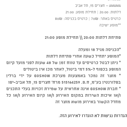
AMAMA – חצרים 15, תל אביב
דלתות: 20:00 | תחילת מופע: 21:00
כרטיס באתר: 70₪ | כרטיס בכניסה: 80₪
**מופע ישיבה
פתיחת דלתות 20:00 \\ תחילת מופע 21:00
*הכניסה מגיל 18 ומעלה
*המופע יתחיל כשעה אחרי פתיחת דלתות
* ניתן לבטל כרטיסים עד טווח זמן של 48 שעות לפני מועד קיום
המופע בכפוף ל-5% דמי ביטול, לאחר מכן אין ביטולים
* מוצר זה נמכר באמצעות מערכת GOSHOW על ידי ברלין
בפלורנטין בע"מ, ח.פ. 515164259 מרח' חצרים 15, תל אביב-יפו
* חברת GOSHOW אינה אחראית על שמירת זכויות בעלי התכנים
ו/או איכות השירות במקום האירוע ו/או קיום האירוע ו/או כל
מחדל הקשור באירוע מושא מוצר זה
הגדרות נגישות לא הוגדרו לאירוע הזה.