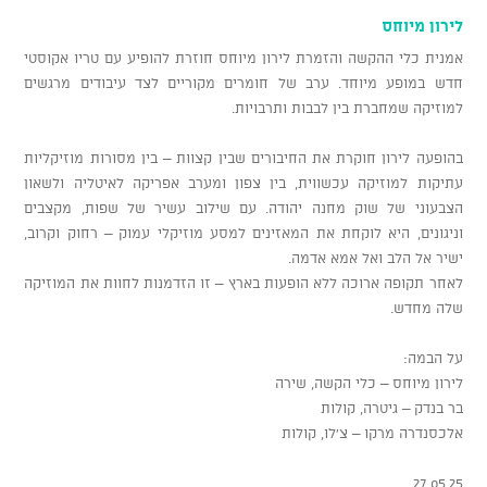
לירון מיוחס
אמנית כלי ההקשה והזמרת לירון מיוחס חוזרת להופיע עם טריו אקוסטי
חדש במופע מיוחד. ערב של חומרים מקוריים לצד עיבודים מרגשים
למוזיקה שמחברת בין לבבות ותרבויות.
בהופעה לירון חוקרת את החיבורים שבין קצוות – בין מסורות מוזיקליות
עתיקות למוזיקה עכשווית, בין צפון ומערב אפריקה לאיטליה ולשאון
הצבעוני של שוק מחנה יהודה. עם שילוב עשיר של שפות, מקצבים
וניגונים, היא לוקחת את המאזינים למסע מוזיקלי עמוק – רחוק וקרוב,
ישיר אל הלב ואל אמא אדמה.
לאחר תקופה ארוכה ללא הופעות בארץ – זו הזדמנות לחוות את המוזיקה
שלה מחדש.
על הבמה:
לירון מיוחס – כלי הקשה, שירה
בר בנדק – גיטרה, קולות
אלכסנדרה מרקו – צ’לו, קולות
27.05.25