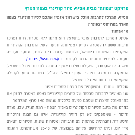
פרויקט "צפונה" מבית אסיף: סיור קולינרי בצפון הארץ
אסיף: המרכז לתרבות אוכל בישראל מזמין אתכם לסיור קולינרי בצפון
הארץ בפרויקט "צפונה"!
מי אנחנו?
אסיף: המרכז לתרבות אוכל בישראל הוא ארגון ללא מטרות רווח ומרכז
תרבות ששם לו למטרה לסייע לצמיחתה ותיעודה של התרבות הקולינרית
המקומית והמגוונת בישראל, ולשמש עבורה בית לשיח, מחקר ועשייה
טעימה. לפרטים נוספים הכנסו לקישור:
https://asif.org/he/
מאז ה-7 באוקטובר, הפעילות שלנו באסיף: המרכז לתרבות אוכל בישראל,
התמקדה בתמיכה בצרכי העורף וחיילי צה׳׳ל, כמו גם סיוע לקהילה
המקצועית בתחום האוכל בישראל.
אוכלים, שותים - ומשקמים את הצפון סועדים צפון
אנו מציעים לחברות סבסוד של סיורים קולינריים בצפון במטרה לחזק את
בתי האוכל והיצרנים שספגו פגיעה כלכלית אנושה מאז פרוץ המלחמה.
בחרנו את מיטב הסיורים הקולינריים באזור הצפון - רמת הגולן, עכו, נצרת
וחיפה - שמספקים לא רק חוויה קולינרית, אלא גם הבנה והיכרות
היסטורית וחברתית מרתקת עם תרבויות ומסורות שונות. הסיורים יוצאים
מדי יום, וניתן להירשם אליהם בקבוצות של 20-15 משתתפים. ההגעה
עצמאית, ועלות הסיור? מסובסד.