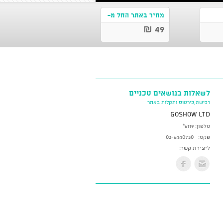
מחיר באתר החל מ-
49 ₪
לשאלות בנושאים טכניים
רכישה,כירטוס ותקלות באתר
GoShow LTD
טלפון:
*6119
פקס:
03-6440730
ליצירת קשר: