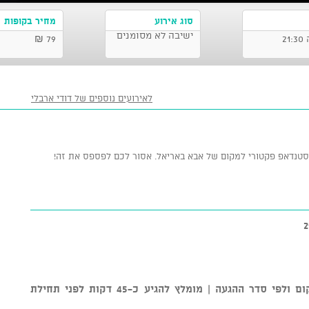
סוג אירוע
מחיר בקופות
ישיבה לא מסומנים
79 ₪
לאירועים נוספים של דודי ארבלי
סטנדאפ פקטורי למקום של אבא באריאל. אסור לכם לפספס את זה!
*סידור הישיבה נקבע על ידי צוות המקום ולפי סדר ההגעה | מומלץ להגיע כ-45 דקות לפני תחילת