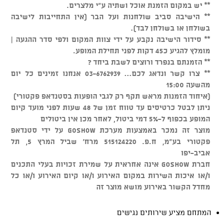
** יש במקום הזמנת אוכל ושתיה ע"י מלצרים.
** הישיבה סביב שולחנות ועל הבר (אין התחייבות לישיבה
בשולחן או בשולחן לבד).
** סידור הישיבה נקבע על ידי צוות המקום ולפי סדר ההגעה |
מומלץ להגיע כ45 דקות לפני תחילת המופע.
** הזמנתם בנפרד ורוצים לשבת ביחד ?
** צרו קשר ונדאג לכם... 03-6762939 אנחנו זמינים כל יום
מהשעה 15:00
(איחוד הזמנות מראש תקף רק לגבי הופעות בסטנדאפ פקטורי)
ניתן לבטל כרטיסים עד טווח זמן של 48 שעות לפני מועד קיום
המופע בכפוף ל-5% דמי ביטול, לאחר מכן אין ביטולים
מוצר זה נמכר באמצעות מערכת GOSHOW על ידי סטנדאפ
פקטורי בע"מ, ח.פ. 515124220 מרח' שביל המרץ 5, תל
אביב-יפו
חברת GOSHOW אינה אחראית על שמירת זכויות בעלי התכנים
ו/או איכות השירות במקום האירוע ו/או קיום האירוע ו/או כל
מחדל הקשור באירוע מושא מוצר זה
המתחם מציע שירותים נגישים