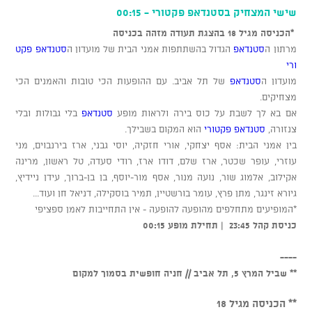
שישי המצחיק בסטנדאפ פקטורי - 00:15
*הכניסה מגיל 18 בהצגת תעודה מזהה בכניסה
מרתון ה
סטנדאפ
הגדול בהשתתפות אמני הבית של מועדון ה
סטנדאפ פקט
ורי
מועדון ה
סטנדאפ
של תל אביב. עם ההופעות הכי טובות והאמנים הכי
מצחיקים.
אם בא לך לשבת על כוס בירה ולראות מופע
סטנדאפ
בלי גבולות ובלי
צנזורה,
סטנדאפ פקטורי
הוא המקום בשבילך.
בין אמני הבית: אסף יצחקי, אורי חזקיה, יוסי גבני, ארז בירנבוים, מני
עוזרי, עופר שכטר, ארז שלם, דודו ארז, רודי סעדה, טל ראשון, מרינה
אקילוב, אלמוג שור, נועה מנור, אסף מור-יוסף, בן בן-ברוך, עידן ניידיץ,
גיורא זינגר, מתן פרץ, עומר בורשטיין, תמיר בוסקילה, דניאל חן ועוד...
*המופיעים מתחלפים מהופעה להופעה - אין התחייבות לאמן ספציפי
כניסת קהל 23:45 | תחילת מופע 00:15
----
** שביל המרץ 5, תל אביב // חניה חופשית בסמוך למקום
** הכניסה מגיל 18