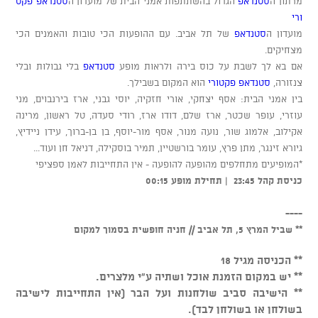
מרתון ה
סטנדאפ
הגדול בהשתתפות אמני הבית של מועדון ה
סטנדאפ פקט
ורי
מועדון ה
סטנדאפ
של תל אביב. עם ההופעות הכי טובות והאמנים הכי
מצחיקים.
אם בא לך לשבת על כוס בירה ולראות מופע
סטנדאפ
בלי גבולות ובלי
צנזורה,
סטנדאפ פקטורי
הוא המקום בשבילך.
בין אמני הבית: אסף יצחקי, אורי חזקיה, יוסי גבני, ארז בירנבוים, מני
עוזרי, עופר שכטר, ארז שלם, דודו ארז, רודי סעדה, טל ראשון, מרינה
אקילוב, אלמוג שור, נועה מנור, אסף מור-יוסף, בן בן-ברוך, עידן ניידיץ,
גיורא זינגר, מתן פרץ, עומר בורשטיין, תמיר בוסקילה, דניאל חן ועוד...
*המופיעים מתחלפים מהופעה להופעה - אין התחייבות לאמן ספציפי
כניסת קהל 23:45 | תחילת מופע 00:15
----
** שביל המרץ 5, תל אביב // חניה חופשית בסמוך למקום
** הכניסה מגיל 18
** יש במקום הזמנת אוכל ושתיה ע"י מלצרים.
** הישיבה סביב שולחנות ועל הבר (אין התחייבות לישיבה
בשולחן או בשולחן לבד).