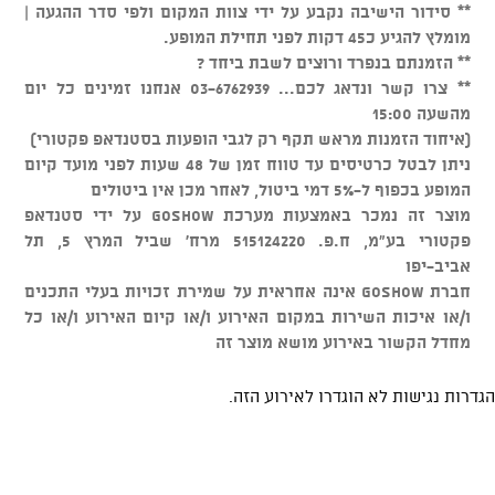
** סידור הישיבה נקבע על ידי צוות המקום ולפי סדר ההגעה |
מומלץ להגיע כ45 דקות לפני תחילת המופע.
** הזמנתם בנפרד ורוצים לשבת ביחד ?
** צרו קשר ונדאג לכם... 03-6762939 אנחנו זמינים כל יום
מהשעה 15:00
(איחוד הזמנות מראש תקף רק לגבי הופעות בסטנדאפ פקטורי)
ניתן לבטל כרטיסים עד טווח זמן של 48 שעות לפני מועד קיום
המופע בכפוף ל-5% דמי ביטול, לאחר מכן אין ביטולים
מוצר זה נמכר באמצעות מערכת GOSHOW על ידי סטנדאפ
פקטורי בע"מ, ח.פ. 515124220 מרח' שביל המרץ 5, תל
אביב-יפו
חברת GOSHOW אינה אחראית על שמירת זכויות בעלי התכנים
ו/או איכות השירות במקום האירוע ו/או קיום האירוע ו/או כל
מחדל הקשור באירוע מושא מוצר זה
הגדרות נגישות לא הוגדרו לאירוע הזה.