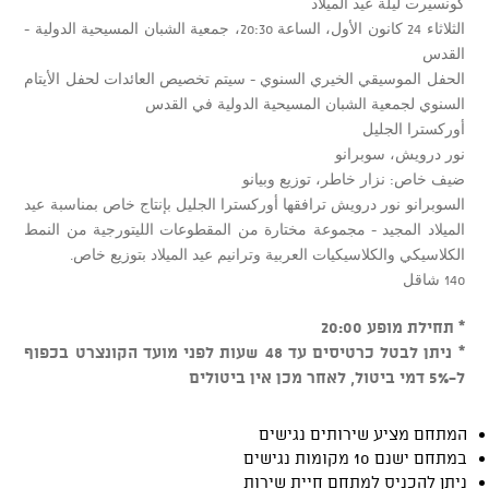
كونسيرت ليلة عيد الميلاد
الثلاثاء 24 كانون الأول، الساعة 20:30، جمعية الشبان المسيحية الدولية -
القدس
الحفل الموسيقي الخيري السنوي - سيتم تخصيص العائدات لحفل الأيتام
السنوي لجمعية الشبان المسيحية الدولية في القدس
أوركسترا الجليل
نور درويش، سوبرانو
ضيف خاص: نزار خاطر، توزيع وبيانو
السوبرانو نور درويش ترافقها أوركسترا الجليل بإنتاج خاص بمناسبة عيد
الميلاد المجيد - مجموعة مختارة من المقطوعات الليتورجية من النمط
الكلاسيكي والكلاسيكيات العربية وترانيم عيد الميلاد بتوزيع خاص.
140 شاقل
* תחילת מופע 20:00
* ניתן לבטל כרטיסים עד 48 שעות לפני מועד הקונצרט בכפוף
ל-5% דמי ביטול, לאחר מכן אין ביטולים
המתחם מציע שירותים נגישים
במתחם ישנם 10 מקומות נגישים
ניתן להכניס למתחם חיית שירות