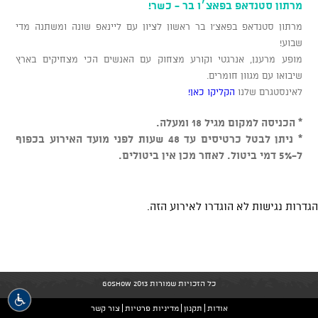
מרתון סטנדאפ בפאצ׳ו בר - כשר!
מרתון סטנדאפ בפאצ'ו בר ראשון לציון עם ליינאפ שונה ומשתנה מדי
שבוע!
מופע מרענן, אנרגטי וקורע מצחוק עם האנשים הכי מצחיקים בארץ
שיבואו עם מגוון חומרים.
לאינסטגרם שלנו
הקליקו כאן!
* הכניסה למקום מגיל 18 ומעלה.
* ניתן לבטל כרטיסים עד 48 שעות לפני מועד האירוע בכפוף
ל-5% דמי ביטול. לאחר מכן אין ביטולים.
הגדרות נגישות לא הוגדרו לאירוע הזה.
כל הזכויות שמורות GoShow 2013
אודות
תקנון
מדיניות פרטיות
צור קשר