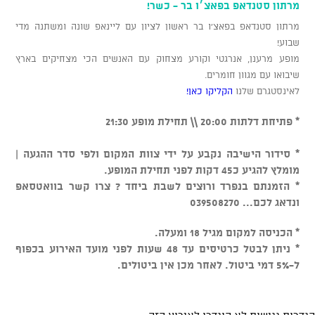
מרתון סטנדאפ בפאצ׳ו בר - כשר!
מרתון סטנדאפ בפאצ'ו בר ראשון לציון עם ליינאפ שונה ומשתנה מדי
שבוע!
מופע מרענן, אנרגטי וקורע מצחוק עם האנשים הכי מצחיקים בארץ
שיבואו עם מגוון חומרים.
לאינסטגרם שלנו
הקליקו כאן!
* פתיחת דלתות 20:00 \\ תחילת מופע 21:30
* סידור הישיבה נקבע על ידי צוות המקום ולפי סדר ההגעה |
מומלץ להגיע כ45 דקות לפני תחילת המופע.
* הזמנתם בנפרד ורוצים לשבת ביחד ? צרו קשר בוואטסאפ
ונדאג לכם... 039508270
* הכניסה למקום מגיל 18 ומעלה.
* ניתן לבטל כרטיסים עד 48 שעות לפני מועד האירוע בכפוף
ל-5% דמי ביטול. לאחר מכן אין ביטולים.