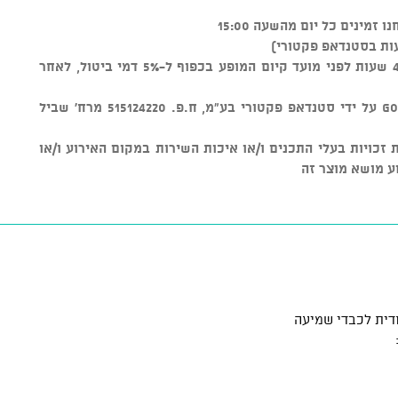
ות בסטנדאפ פקטורי)
ניתן לבטל כרטיסים עד טווח זמן של 48 שעות לפני מועד קיום המופע בכפוף ל-5% דמי ביטול, לאחר
מוצר זה נמכר באמצעות מערכת GOSHOW על ידי סטנדאפ פקטורי בע"מ, ח.פ. 515124220 מרח' שביל
ל שמירת זכויות בעלי התכנים ו/או איכות השירות במקום האירוע ו/או
ע מושא מוצר זה
דית לכבדי שמיעה