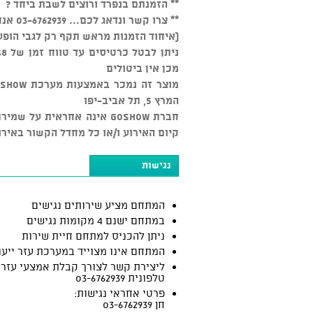
** הזמנתם בנפרד ורוצים לשבת ביחד ?
** צרו קשר ונדאג לכם... 03-6762939 אנחנו זמינים כל יום מהשעה 15:00
(איחוד הזמנות מראש תקף רק לגבי הופע
מכן אין ביטולים
המרץ 5, תל אביב-יפו
חברת GOSHOW אינה אחראית ע
קיום האירוע ו/או כל מחדל הקשור באירו
נגישות
המתחם מציע שירותים נגישים
במתחם ישנם 4 מקומות נגישים
ניתן להכניס למתחם חיית שירות
המתחם אינו מצוייד במערכת עזר ייעו
ליצירת קשר לצורך קבלת אמצעי עזר:
טלפונית 03-6762939
פרטי אחראי נגישות:
חן 03-6762939