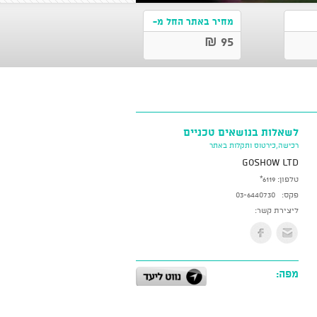
מחיר באתר החל מ-
95 ₪
לשאלות בנושאים טכניים
רכישה,כירטוס ותקלות באתר
GoShow LTD
טלפון:
*6119
פקס:
03-6440730
ליצירת קשר:
מפה: