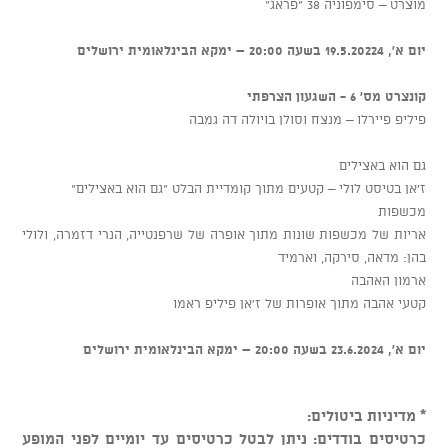
מוצרט – סימפוניה 38 "פראג"
יום א', 19.5.20224 בשעה 20:00 – ימקא הבינלאומית ירושלים
קונצרט מס' 6 - השגעון הצרפתי
פיליפ פיירלו – מנצח וסולן בויולה דה גמבה
גם הוא באצילים
ז'אן בטיסט לולי – קטעים מתוך קומדיית הבלט "גם הוא באצילים"
מכשפות
אריות של מכשפות שונות מתוך אופרה של שרפנטייה, הנרי דזמרה, ולולי
בהן: מדאה, סירקה, וארמיד
ארמון האהבה
קטעי אהבה מתוך אופרות של ז'אן פיליפ ראמו
יום א', 23.6.2024 בשעה 20:00 – ימקא הבינלאומית ירושלים
* מדיניות ביטולים:
כרטיסים בודדים: ניתן לבטל כרטיסים עד יומיים לפני המופע