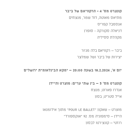
קונצרט מס' 4 - הרקוויאם של ביבר
מתיאס מאוטה, דוד שמר, מנצחים
אנסמבל קפריס
דניאלה סקורקה - סופרן
מקהלת ססיליה
ביבר – רקוויאם בלה מג'ור
יצירות של ביבר ושל שמלצר
יום א', 18.2.2024 בשעה 20:00 – ימקא הבינלאומית ירושלים
קונצרט מס' 5 – בין שתי ערים: מוצרט והיידן
אנדרו פארוט, מנצח
אייל סטריט, בסון
מוצרט – שאקון "pour le ballet" מתוך אידומנאו
היידן – סימפוניה מס. 92 "אוקספורד"
רוזטי – קונצ'רטו לבסון