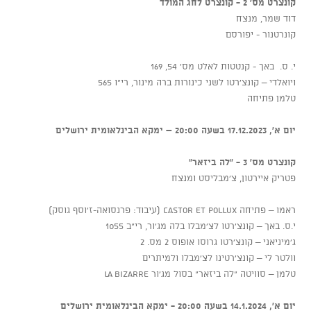
קונצרט מס' 2 - קונצרט לחג המולד
דוד שמר, מנצח
קונרטנור - יפורסם
י. ס. באך - קנטטות לאלט מס' 54, 169
ויואלדי – קונצ'רטו לשני כינורות ברה מינור, רי"ו 565
טלמן פתיחה
יום א', 17.12.2023 בשעה 20:00 – ימקא הבינלאומית ירושלים
קונצרט מס' 3 - "לה ביזאר"
פטריק איירטון, צ'מבליסט ומנצח
ראמו – פתיחה Castor et Pollux (עיבוד: פרנסואה-ז'וסף גוסק)
י.ס. באך – קונצ'רטו לצ'מבלו בלה מג'ור, רי"ב 1055
ג'מיניאני – קונצ'רטו גרוסו אופוס 2 מס. 2
וולטר לי – קונצ'רטינו לצ'מבלו ולמיתרים
טלמן – סוויטה "לה ביזאר" בסול מג'ור LA BIZARRE
יום א', 14.1.2024 בשעה 20:00 - ימקא הבינלאומית ירושלים