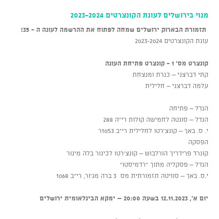
מנוי בירושלים לעונת הקונצרטים 2023-2024
תזמורת הבארוק ירושלים שמחה לפתוח את ההרשמה לעונה ה - 35!
עונת הקונצרטים 2023-2024
קונצרט מס' 1 - קונצרט פתיחת העונה
קתי דברצני – כנרת ומנצחת
עלמה דברצני – חלילית
הנדל – פתיחה
הנדל – סונטה לחמישה קולות רי"ה 288
י. ס. באך – קונצ'רטו לחלילית רי"ב 1053ר
הפסקה
קונרד פרידריך הורלבוש – קונצ'רטו לכינור בלה מינור
הנדל – פסקליה מתוך "רדמיסטו"
י.ס. באך – סוויטה תזמורתית מס 3 ברה מג'ור, רי"ב 1068
יום א', 12.11.2023 בשעה 20:00 – ימקא הבינלאומית ירושלים