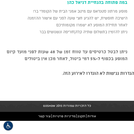
במה פתוחה בהנחיית דניאל כהן
מופע מרתון סטנדאפ עם מיטב אמני הבית של הקומדי בר!
הישיבה חופשית, יש להגיע חצי שעה לפני עם אישור ההזמנה
לאחר תחילת המופע לא ישמרו מקומותיכם
ניתן להזמין בתשלום שתיה קלה\חריפה ונשנושים בבר
ניתן לבטל כרטיסים עד טווח זמן של 48 שעות לפני מועד קיום
המופע בכפוף ל-5% דמי ביטול, לאחר מכן אין ביטולים
הגדרות נגישות לא הוגדרו לאירוע הזה.
כל הזכויות שמורות GoShow 2013
אודות
תקנון
מדיניות פרטיות
צור קשר