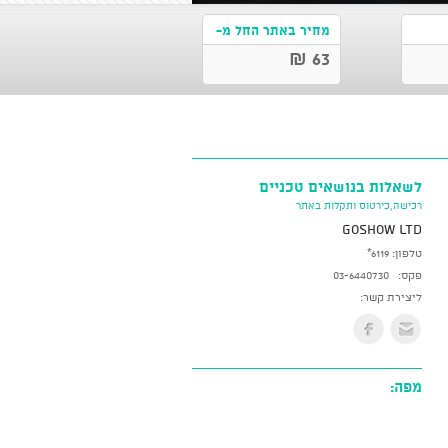
מחיר באתר החל מ-
63 ₪
לשאלות בנושאים טכניים
רכישה,כירטוס ותקלות באתר
GoShow LTD
טלפון:
*6119
פקס:
03-6440730
ליצירת קשר:
מפה: