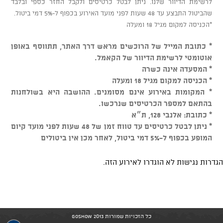
לרשימת הדיוור שלנו. ניתן לבטל כרטיסים ולקבל החזר כספי ובלבד
שהביטול התבצע עד 48 שעות לפני מועד האירוע בכפוף ל-5% דמי ביטול.
*הכניסה למקום מגיל 18 ומעלה
* כתובת המייל של הרוכשים מראש דרך האתר, תתווסף באופן
אוטומטי לרשימת הדיוור של הקאמל.
* המסעדה אינה כשרה
* הכניסה למקום מגיל 18 ומעלה
* המקומות באירוע אינם מסומנים. ההושבה היא בשולחנות
בהתאם למספר הכרטיסים שנרכשו.
* כתובת: אלנבי 128, ת״א
* ניתן לבטל כרטיסים עד טווח זמן של 48 שעות לפני מועד קיום
המופע בכפוף ל-5% דמי ביטול, לאחר מכן אין ביטולים
הגדרות נגישות לא הוגדרו לאירוע הזה.
כל הזכויות שמורות GoShow 2013