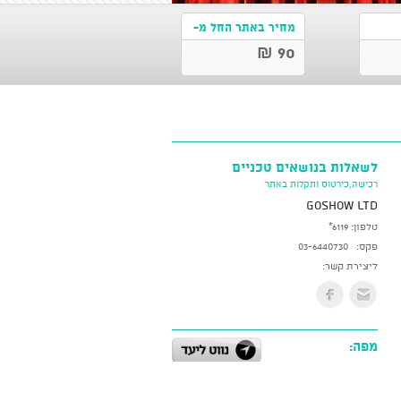
מחיר באתר החל מ-
90 ₪
לשאלות בנושאים טכניים
רכישה,כירטוס ותקלות באתר
GoShow LTD
טלפון:
*6119
פקס:
03-6440730
ליצירת קשר:
מפה: