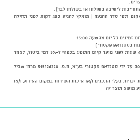
רים.
התחייבות לישיבה בשולחן או בשולחן לבד).
** סידור הישיבה נקבע על ידי צוות המקום ולפי סדר ההגעה | מומלץ להגיע כ45 דקות לפני תחילת
ות בסטנדאפ פקטורי)
ניתן לבטל כרטיסים עד טווח זמן של 48 שעות לפני מועד קיום המופע בכפוף ל-5% דמי ביטול, לאחר
מוצר זה נמכר באמצעות מערכת GOSHOW על ידי סטנדאפ פקטורי בע"מ, ח.פ. 515124220 מרח' שביל
ל שמירת זכויות בעלי התכנים ו/או איכות השירות במקום האירוע ו/או
ע מושא מוצר זה