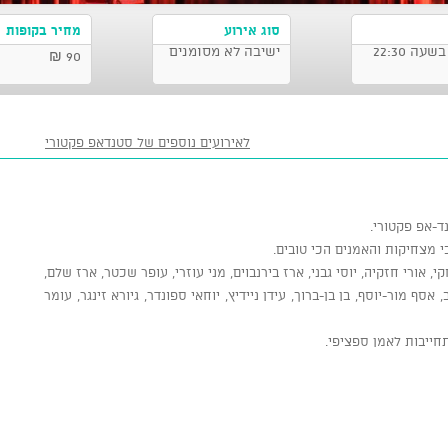
סוג אירוע
מחיר בקופות
ישיבה לא מסומנים
90 ₪
לאירועים נוספים של סטנדאפ פקטורי
ד-אפ פקטורי.
 מצחיקות והאמנים הכי טובים.
 אורי חזקיה, יוסי גבני, ארז בירנבוים, מני עוזרי, עופר שכטר, ארז שלם,
 אסף מור-יוסף, בן בן-ברוך, עידן ניידיץ, יוחאי ספונדר, גיורא זינגר, עומר
חייבות לאמן ספציפי.