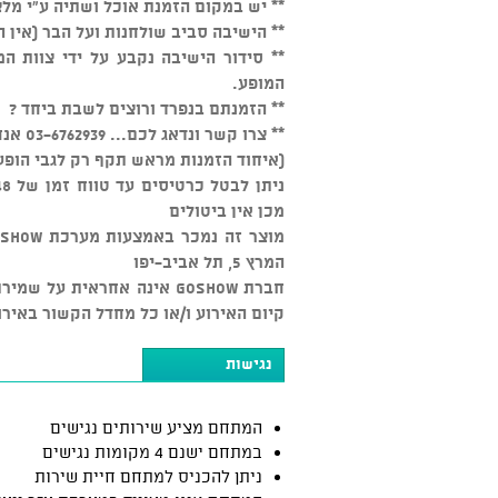
** יש במקום הזמנת אוכל ושתיה ע"י מלצ
** הישיבה סביב שולחנות ועל הבר (אין 
המופע.
** הזמנתם בנפרד ורוצים לשבת ביחד ?
** צרו קשר ונדאג לכם... 03-6762939 אנחנו זמינים כל יום מהשעה 15:00
(איחוד הזמנות מראש תקף רק לגבי הופע
מכן אין ביטולים
המרץ 5, תל אביב-יפו
חברת GOSHOW אינה אחראית ע
קיום האירוע ו/או כל מחדל הקשור באירו
נגישות
המתחם מציע שירותים נגישים
במתחם ישנם 4 מקומות נגישים
ניתן להכניס למתחם חיית שירות