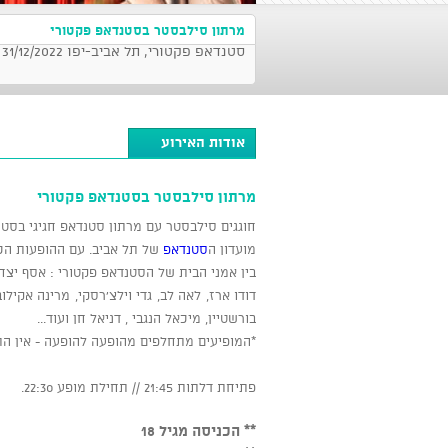
מרתון סילבסטר בסטנדאפ פקטורי
סטנדאפ פקטורי, תל אביב-יפו 31/12/2022 בשעה 22:30
אודות האירוע
מרתון סילבסטר בסטנדאפ פקטורי
חוגגים סילבסטר עם מרתון סטנדאפ חגיגי בסטנ
מועדון ה
סטנדאפ
של תל אביב. עם ההופעות הכי
בין אמני הבית של הסטנדאפ פקטורי : אסף יצחקי,
דודו ארז, לאה לב, גדי וילצ'רסקי, מרינה אקילוב,
בורשטיין, מיכאל הנגבי , דניאל חן ועוד...
*המופיעים מתחלפים מהופעה להופעה - אין הת
פתיחת דלתות 21:45 // תחילת מופע 22:30.
** הכניסה מגיל 18