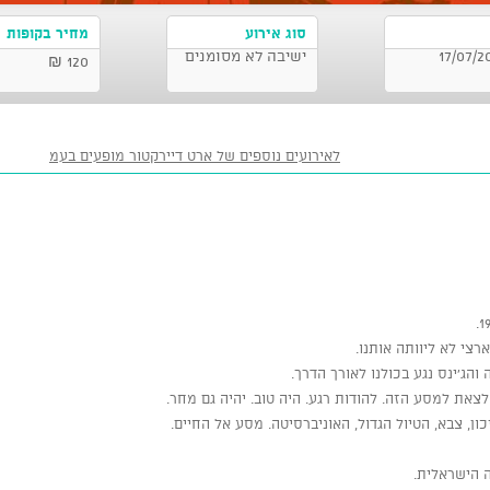
סוג אירוע
מחיר בקופות
 גבירול 30 , תל אביב-יפו 17/07/2026
ישיבה לא מסומנים
120 ₪
לאירועים נוספים של ארט דיירקטור מופעים בעמ
צי לא ליוותה אותנו.
ג'ינס נגע בכולנו לאורך הדרך.
צאת למסע הזה. להודות רגע. היה טוב. יהיה גם מחר.
ן, צבא, הטיול הגדול, האוניברסיטה. מסע אל החיים.
 הישראלית.