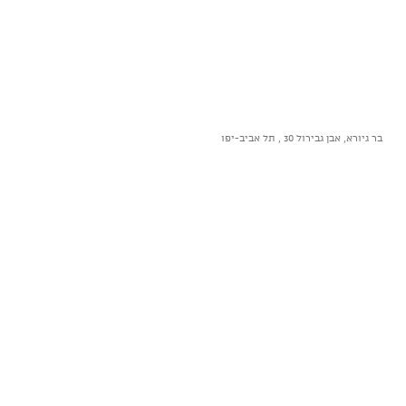
בר גיורא, אבן גבירול 30 , תל אביב-יפו