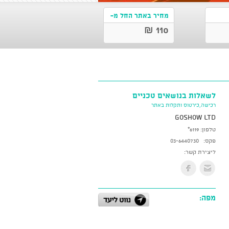
מחיר באתר החל מ-
110 ₪
לשאלות בנושאים טכניים
רכישה,כירטוס ותקלות באתר
GoShow LTD
טלפון:
*6119
פקס:
03-6440730
ליצירת קשר:
מפה: