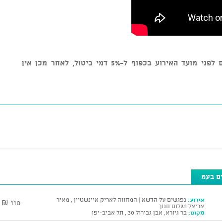
* ניתן לבטל כרטיסים עד 7 ימי עסקים לפני מועד האירוע בכפוף ל-5% דמי ביטול, לאחר מכן אין
ים בעמ
אירוע:
נפגשים על הדשא | המחווה לאריק איינשטיין , מאיר
110 ₪
אריאל ושלום חנוך
מקום:
בר גיורא, אבן גבירול 30 , תל אביב-יפו