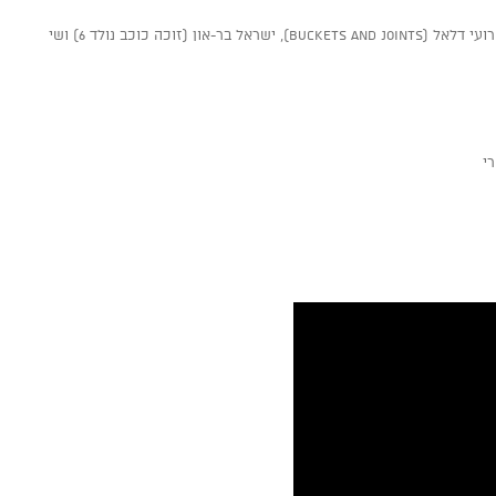
שילוב קולות כובש של שלושה זמרים יוצרים – רועי דלאל (Buckets and Joints), ישראל בר-און (זוכה כוכב נולד 6) ושי
רי