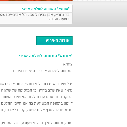
"צוותא" המחווה לשלמה ארצי
בר גיורא, אבן
בשעה 20:30
אודות האירוע
"צוותא" המחווה לשלמה ארצי
צוותא
המחווה לשלמה ארצי – השירים היפים
"כל שיר הוא זכרון בלתי נמנע", כתב ארצי ב1986.
נדמה שאין שלב בחיינו בו המוסיקה של שלמה אר
הרוקר המחוספס עם חולצת הטי שירט השחורה וה
דווקא בתקופה המשוגעת בה אנו חיים, החלטנו ל
מוזמנים להצטרף אלינו למסע קסום לילדות, תיכו
מופע מחווה למלך הבלתי מעורער של המוסיקה