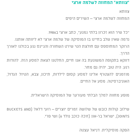
"צוותא" המחווה לשלמה ארצי
צוותא
המחווה לשלמה ארצי – השירים היפים
"כל שיר הוא זכרון בלתי נמנע", כתב ארצי ב1986.
נדמה שאין שלב בחיינו בו המוסיקה של שלמה ארצי לא ליוותה אותנו.
הרוקר המחוספס עם חולצת הטי שירט השחורה והג'ינס נגע בכולנו לאורך
הדרך.
דווקא בתקופה המשוגעת בה אנו חיים, החלטנו לצאת למסע הזה. להודות
רגע. היה טוב. יהיה גם מחר.
מוזמנים להצטרף אלינו למסע קסום לילדות, תיכון, צבא, הטיול הגדול,
האוניברסיטה. מסע אל החיים.
מופע מחווה למלך הבלתי מעורער של המוסיקה הישראלית.
שילוב קולות כובש של שלושה זמרים יוצרים – רועי דלאל (Buckets and
Joints), ישראל בר-און (זוכה כוכב נולד 6) ושי פרי.
הפקה מוסיקלית: דניאל עצטה