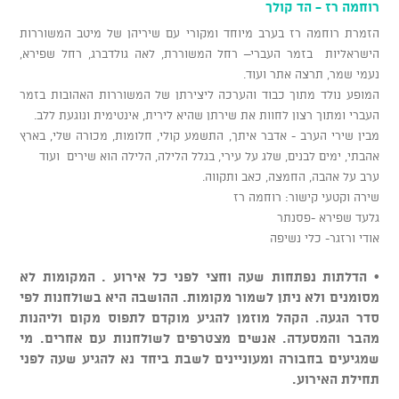
רוחמה רז - הד קולך
הזמרת רוחמה רז בערב מיוחד ומקורי עם שיריהן של מיטב המשוררות
הישראליות בזמר העברי– רחל המשוררת, לאה גולדברג, רחל שפירא,
נעמי שמר, תרצה אתר ועוד.
המופע נולד מתוך כבוד והערכה ליצירתן של המשוררות האהובות בזמר
העברי ומתוך רצון לחוות את שירתן שהיא לירית, אינטימית ונוגעת ללב.
מבין שירי הערב - אדבר איתך, התשמע קולי, חלומות, מכורה שלי, בארץ
אהבתי, ימים לבנים, שלג על עירי, בגלל הלילה, הלילה הוא שירים ועוד
ערב על אהבה, החמצה, כאב ותקווה.
שירה וקטעי קישור: רוחמה רז
גלעד שפירא -פסנתר
אודי ורזגר- כלי נשיפה
• הדלתות נפתחות שעה וחצי לפני כל אירוע . המקומות לא
מסומנים ולא ניתן לשמור מקומות. ההושבה היא בשולחנות לפי
סדר הגעה. הקהל מוזמן להגיע מוקדם לתפוס מקום וליהנות
מהבר והמסעדה. אנשים מצטרפים לשולחנות עם אחרים. מי
שמגיעים בחבורה ומעוניינים לשבת ביחד נא להגיע שעה לפני
תחילת האירוע.