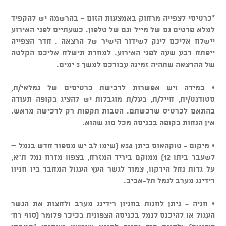
*כרטיסי לצפייה מרחוק באמצעות הזום - בהרשמה יש להקפיד
למלא פרטים גם של מייל וגם של טלפון. כשעתיים לפני האירוע
יישלח אליכם לינק לשידור הישיר של הרצאה . חדר הצפייה
ייפתח רבע שעה לפני האירוע. למחרת תישלח אליכם הקלטה
של ההרצאה שתהיה זמינה עבורכם למשך 3 ימים.
• במידה ויש אפשרות לרכישת כרטיסים של גמלאי/ת,
סטודנט/ית, חייל/ת, בעל/ת מוגבלות יש להציג בקופה תעודה
בהתאם לכרטיס שרכשתם. הטבות תקפות רק לרכישה מראש.
אין הנחות בקופה בכניסה מכל סוג שהוא.
• מיקום - טוקהאוס ביתן 34א (שימו לב יש מספור חדש בנמל –
לשעבר ביתן 12) ממוקם ביריד המזרח, בצפון מזרח נמל ת"א,
על גדות נחל הירקון, צמוד לגשר העץ העגול המחבר בין חניון
רידינג מערב לנמל תל-אביב.
• חניה - ניתן לחנות בחניון רידינג מערב ולחצות את הגשר
העגול או להיכנס לנמל בכניסה הצפונית בכיכר פלומר (סוף רח'