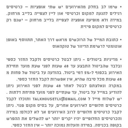
• שימו לב בחלק מהאירועים יש שתי אופציות – כרטיסים
רגילים להגעה למקום וכרטיסי און ליין לצפייה בלייב מרחוק.
במידה ולא מופיעה אופציה לצפייה בלייב מרחוק – ישנם רק
כרטיסים למקום פיזית
• כתובת המייל של הרוכשים מראש דרך האתר, תתווסף באופן
אוטומטי לרשימת הדיוור של טוקהאוס
• מדיניות ביטולים - ניתן לבטל כרטיסים ולקבל החזר כספי
ובלבד שהביטול התבצע עד 48 שעות לפני שעת מועד תחילת
האירוע בכפוף ל-5% דמי ביטול. בהודעה על ביטול של פחות מ
48 שעות מכל סיבה שהיא, אין אפשרות לקבל החזר כספי.
במקרה ונאלצתם לבטל לאחר 48 שעות לפני האירוע ניתן
להודיע במייל על ביטול, עד שעתיים לפני מועד פתיחת דלתות .
יש לשלוח מייל ל
talkhousetlv@gmail.com
ותוכלו לקבל
כרטיסים חלופיים לאירועים אחרים, על בסיס מקום פנוי. ניתן
לקבל כרטיסים חלופיים לרוב האירועים אך לא לכולם! במידה
והכרטיסים החלופיים יהיו יקרים יותר יש להשלים את ההפרש
בקופה בכניסה. במידה והעלות נמוכה יותר – אין החזר כספי.