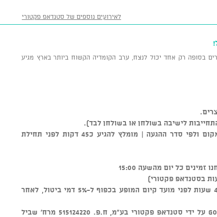
לאירועים נוספים של סטנדאפ פקטורי
!
ים בסופה רק אחד יכול לנצח, ערב הקומדיה הקשוח ביותר בארץ מגיע
רים.
התחייבות לישיבה בשולחן או בשולחן לבד).
** סידור הישיבה נקבע על ידי צוות המקום ולפי סדר ההגעה | מומלץ להגיע כ45 דקות לפני תחילת
ות בסטנדאפ פקטורי)
ניתן לבטל כרטיסים עד טווח זמן של 48 שעות לפני מועד קיום המופע בכפוף ל-5% דמי ביטול, לאחר
מוצר זה נמכר באמצעות מערכת GOSHOW על ידי סטנדאפ פקטורי בע"מ, ח.פ. 515124220 מרח' שביל