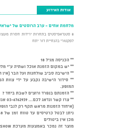
אודות האירוע
מלחמת אחים - ערב הרוסטים של ישראל
8 סטנדאפיסטים בתחרות ירידות חסרת מעצור
לפקטורי בהנחיית דור יתח
** הכניסה מגיל 18
** יש במקום הזמנת אוכל ושתיה ע"י מלצ
** הישיבה סביב שולחנות ועל הבר (אין 
המופע.
** הזמנתם בנפרד ורוצים לשבת ביחד ?
** צרו קשר ונדאג לכם... 03-6762939 אנחנו זמינים כל יום מהשעה 15:00
(איחוד הזמנות מראש תקף רק לגבי הופע
מכן אין ביטולים