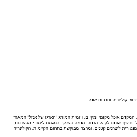
רועי קולינריה ותרבות אוכל.  
מנחה את הפודקאסט ״לדבר זה לא משמין״, המקדם אוכל מקומי ומקיים, ויזמית המותג "הארגז של אנזל" המאגד 
בתוכו את היצרנים הקטנים הטובים בישראל וחושף אותם לקהל הרחב. מרצה בשנקר במגמת לימודי מסעדנות, 
מנהלת התוכן של כנס המסעדנות הישראלי, מנטורית ליצרנים קטנים, ומרצה מבוקשת בתחום הקיימות, הקולינריה 