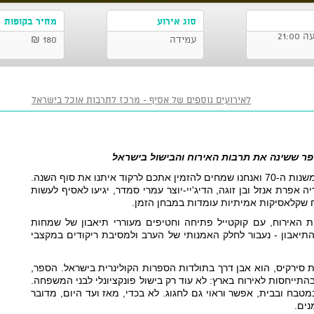
סוג אירוע
מחיר בקופות
עמידה
180 ₪
לאירועים נוספים של אסיף - מרכז לתרבות אוכל בישראל
ר ששינה את תרבות האירוח והבישול בישראל 
לערב אחד אסיף יהפוך לסלון אירוח ישראלי משנות ה-70 ואנחנו שמחים להזמין אתכם לרקוד איתנו את סוף השנה. 
בשיתוף פעולה מקצועי ראשון, אשת הקולינריה אפרת אנזל ובן זוגה, הדיג'יי-יוצר עמרי סמדר, יגיעו לאסיף לעשות 
יח שקלאסיקות אמיתיות עומדות במבחן הזמן.
נתחיל, מתוך דבקות ביסודות הבישול וסודות האירוח, עם קוקטייל פתיחה וחטיפים מעוררי תיאבון של שמחות 
ומסיבות מתוך פרקי הספר. לכשנשביע את התיאבון - נעבור לחלק האמנותי של הערב ולמסיבת ריקודים במקצבי 
, ספרה המיתולוגי של רות סירקיס, הוא אבן דרך בתולדות הספרות הקולינרית בישראל. הספר, 
שיצא לאור בשנת 1975, היווה נקודת מפנה בהתייחסות לאירוח בארץ: לא עוד רק בישול פונקציונלי לבני המשפחה. 
רות סירקיס ביקשה ללמד את הישראלים שבמטבח ובבית, אפשר וראוי גם לחגוג. לא בכדי, מאז ועד היום, מדובר 
ים. 