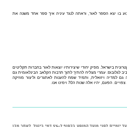
אבל לפני הכל ואחרי הכל, אנזל נולדה בשבוע בו יצא הספר לאור, וראתה לנגד עיניה איך ספר אחד משנה את 
מוזיקאי, יוצר ודיג'יי מהבולטים בסצנה האלקטרונית בישראל. מפיק יחודי שיצירותיו יוצאות לאור בחברות תקליטים 
מעבר לים וחורכות את רחבות הריקודים מסביב לגלובוס. עמרי מצליח להתיך לתוך תרבות הקלאב הבינלאומית גם 
את גיבורי המוזיקה המקומית, כותב מוזיקה גם למדיה ויזואלית, ותמיד שמח להענות לאתגרים וליצור מוזיקה 
פעם, יהיו אלה שנות ה70 וימינו אנו. 
* מדיניות ביטולים: ניתן לבטל כרטיסים עד יומיים לפני מועד המופע בכפוף ל-5% דמי ביטול, לאחר מכן