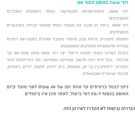
רוני ששון במופע סטנד אפ
רוני ששון, הסטנדאפיסט והקומיקאי, באחד המופעים המבדרים
והמצחיקים!
רוני ששון ביסס זה מכבר את מעמדו כאחד מאומני הבידור המוכשרים
והמצחיקים.
הופעתו ססגונית, מלאת צבע והומור משובח ושוזרת בסטנד-אפ דמויות
קומיות וסיטואציות מפתיעות ומשעשעות.
בזכות כשרונו הקומי וסגנונו היחודי יצר רוני ששון מופע סטנד-אפ נקי
ואיכותי , בעל זוית ראיה חדשה, מצחיקה ומפתיעה, תוך התייחסות להווי
החברתי, ליחסים בין בני זוג, משפחה, בית, ילדות, חתונה, ילדים, נימוסים,
תרבות ישראלית ואקטואליה.
ניתן לבטל כרטיסים עד טווח זמן של 48 שעות לפני מועד קיום
המופע בכפוף ל-5% דמי ביטול, לאחר מכן אין ביטולים
הגדרות נגישות לא הוגדרו לאירוע הזה.