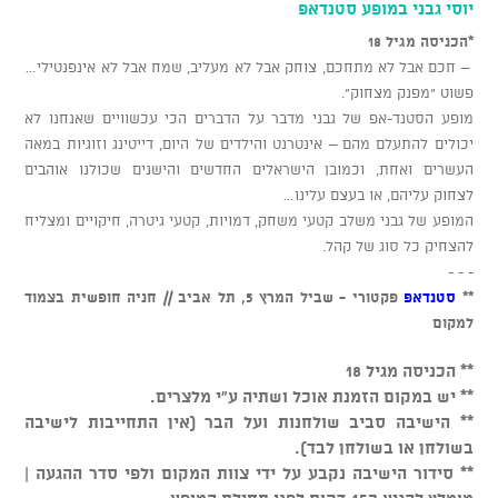
יוסי גבני במופע סטנדאפ
*הכניסה מגיל 18
– חכם אבל לא מתחכם, צוחק אבל לא מעליב, שמח אבל לא אינפנטילי…
פשוט “מפנק מצחוק”.
מופע הסטנד-אפ של גבני מדבר על הדברים הכי עכשוויים שאנחנו לא
יכולים להתעלם מהם – אינטרנט והילדים של היום, דייטינג וזוגיות במאה
העשרים ואחת, וכמובן הישראלים החדשים והישנים שכולנו אוהבים
לצחוק עליהם, או בעצם עלינו…
המופע של גבני משלב קטעי משחק, דמויות, קטעי גיטרה, חיקויים ומצליח
להצחיק כל סוג של קהל.
- - -
**
סטנדאפ
פקטורי - שביל המרץ 5, תל אביב // חניה חופשית בצמוד
למקום
** הכניסה מגיל 18
** יש במקום הזמנת אוכל ושתיה ע"י מלצרים.
** הישיבה סביב שולחנות ועל הבר (אין התחייבות לישיבה
בשולחן או בשולחן לבד).
** סידור הישיבה נקבע על ידי צוות המקום ולפי סדר ההגעה |