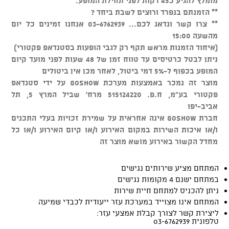
מומלץ להגיע כ45 דקות לפני תחילת המופע.
** הזמנתם בנפרד ורוצים לשבת ביחד ?
** צרו קשר ונדאג לכם... 03-6762939 אנחנו זמינים כל יום
מהשעה 15:00
(איחוד הזמנות מראש תקף רק לגבי הופעות בסטנדאפ פקטורי)
ניתן לבטל כרטיסים עד טווח זמן של 48 שעות לפני מועד קיום
המופע בכפוף ל-5% דמי ביטול, לאחר מכן אין ביטולים
מוצר זה נמכר באמצעות מערכת GOSHOW על ידי סטנדאפ
פקטורי בע"מ, ח.פ. 515124220 מרח' שביל המרץ 5, תל
אביב-יפו
חברת GOSHOW אינה אחראית על שמירת זכויות בעלי התכנים
ו/או איכות השירות במקום האירוע ו/או קיום האירוע ו/או כל
מחדל הקשור באירוע מושא מוצר זה
המתחם מציע שירותים נגישים
במתחם ישנם 4 מקומות נגישים
ניתן להכניס למתחם חיית שירות
המתחם אינו מצוייד במערכת עזר ייעודית לכבדי שמיעה
ליצירת קשר לצורך קבלת אמצעי עזר:
טלפונית 03-6762939