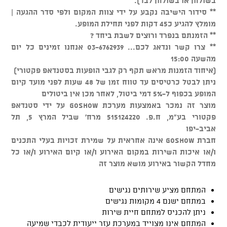
בשולחן או בשולחן לבד).
** סידור הישיבה נקבע על ידי צוות המקום ולפי סדר ההגעה |
מומלץ להגיע כ45 דקות לפני תחילת המופע.
** הזמנתם בנפרד ורוצים לשבת ביחד ?
** צרו קשר ונדאג לכם... 03-6762939 אנחנו זמינים כל יום
מהשעה 15:00
(איחוד הזמנות מראש תקף רק לגבי הופעות בסטנדאפ פקטורי)
ניתן לבטל כרטיסים עד טווח זמן של 48 שעות לפני מועד קיום
המופע בכפוף ל-5% דמי ביטול, לאחר מכן אין ביטולים
מוצר זה נמכר באמצעות מערכת GOSHOW על ידי סטנדאפ
פקטורי בע"מ, ח.פ. 515124220 מרח' שביל המרץ 5, תל
אביב-יפו
חברת GOSHOW אינה אחראית על שמירת זכויות בעלי התכנים
ו/או איכות השירות במקום האירוע ו/או קיום האירוע ו/או כל
מחדל הקשור באירוע מושא מוצר זה
המתחם מציע שירותים נגישים
במתחם ישנם 4 מקומות נגישים
ניתן להכניס למתחם חיית שירות
המתחם אינו מצוייד במערכת עזר ייעודית לכבדי שמיעה