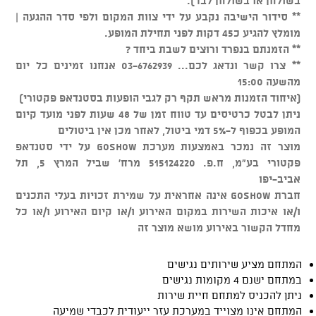
בשולחן או בשולחן לבד).
** סידור הישיבה נקבע על ידי צוות המקום ולפי סדר ההגעה |
מומלץ להגיע כ45 דקות לפני תחילת המופע.
** הזמנתם בנפרד ורוצים לשבת ביחד ?
** צרו קשר ונדאג לכם... 03-6762939 אנחנו זמינים כל יום
מהשעה 15:00
(איחוד הזמנות מראש תקף רק לגבי הופעות בסטנדאפ פקטורי)
ניתן לבטל כרטיסים עד טווח זמן של 48 שעות לפני מועד קיום
המופע בכפוף ל-5% דמי ביטול, לאחר מכן אין ביטולים
מוצר זה נמכר באמצעות מערכת GOSHOW על ידי סטנדאפ
פקטורי בע"מ, ח.פ. 515124220 מרח' שביל המרץ 5, תל
אביב-יפו
חברת GOSHOW אינה אחראית על שמירת זכויות בעלי התכנים
ו/או איכות השירות במקום האירוע ו/או קיום האירוע ו/או כל
מחדל הקשור באירוע מושא מוצר זה
המתחם מציע שירותים נגישים
במתחם ישנם 4 מקומות נגישים
ניתן להכניס למתחם חיית שירות
המתחם אינו מצוייד במערכת עזר ייעודית לכבדי שמיעה