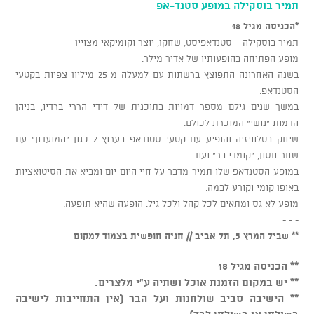
תמיר בוסקילה במופע סטנד-אפ
*הכניסה מגיל 18
תמיר בוסקילה – סטנדאפיסט, שחקן, יוצר וקומיקאי מצויין
מופע הפתיחה בהופעותיו של אדיר מילר.
בשנה האחרונה התפוצץ ברשתות עם למעלה מ 25 מיליון צפיות בקטעי
הסטנדאפ.
במשך שנים גילם מספר דמויות בתוכנית של דידי הררי ברדיו, בניהן
הדמות "נושי" המוכרת לכולם.
שיחק בטלוויזיה והופיע עם קטעי סטנדאפ בערוץ 2 כגון "המועדון" עם
שחר חסון, "קומדי בר" ועוד.
במופע הסטנדאפ שלו תמיר מדבר על חיי היום יום ומביא את הסיטואציות
באופן קומי וקורע לבמה.
מופע לא גס ומתאים לכל קהל ולכל גיל. הופעה שהיא תופעה.
- - -
** שביל המרץ 5, תל אביב // חניה חופשית בצמוד למקום
** הכניסה מגיל 18
** יש במקום הזמנת אוכל ושתיה ע"י מלצרים.
** הישיבה סביב שולחנות ועל הבר (אין התחייבות לישיבה