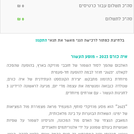
סה"כ תשלום עבור כרטיסים
₪
0
סה"כ לתשלום
₪
0
בלחיצת כפתור לרכישה הנני מאשר את תנאי
התקנון
איה כורם 2023 - מופע העשור
האלבום שהפך לסוד השמור של חובבי מוזיקה בארץ, בהופעה שהפכה
לקאלט. "2023" חוזר לבמה להופעה חד-פעמית
מיוחדת בתזמון מתבקש. יצירת הקונספט העתידנית של איה כורם,
שנולדה כנבואה ומגשימה את עצמה מדי יום, מגיעה לראשונה לרידינג 3
לחגיגות העשור - עם אורחים מיוחדים.
״2023״ הוא מסע מוזיקלי סוחף, המעמיד מראה מצמררת מול המציאות
של ימינו: השאלות הבוערות על בינה מלאכותית,
המאבק הנצחי של האדם מול המכונה, והניסיון לשמור על שפיות
ואנושיות בעולם שמונע על ידי אלגוריתמים ותאגידים.
אירוע תרבותי נדיר המתרחש רק פעם בכמה שנים, בליווי להקה, קריין,