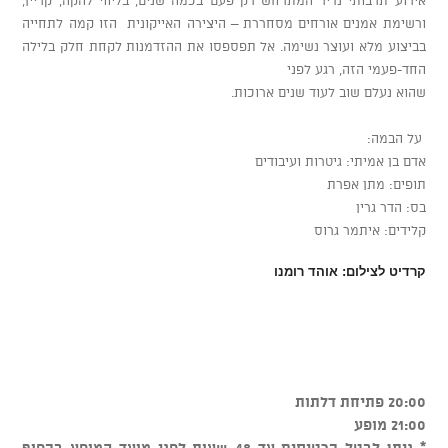
ורשימת אמנים אורחים מסחררת – היצירה האייקונית הזו קמה לתחייה
בביצוע מלא ועוצר נשימה. אל תפספסו את ההזדמנות לקחת חלק בלילה
החד-פעמי הזה, רגע לפני
שהוא נעלם שוב לעוד שנים ארוכות.
על הבמה:
אדם בן אמיתי: גיטרות ועיבודים
תופים: מתן אפרת
בס: הדר גרין
קלידים: איתמר גרוס
קרדיט לצילום: אוהד רומנו
20:00 פתיחת דלתות
21:00 מופע
* ניתן לבטל כרטיסים עד 48 שעות לפני מועד המופע בכפוף