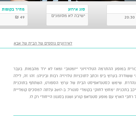
סוג אירוע
מחיר בקופות
ישיבה לא מסומנים
49 ₪
לאירועים נוספים של הבית של אבא
רית במופע ההתרמה הטלויזיוני "יומטוב" ומאז לא ירד מהבמות. בעבר
שודרה בערוץ ביפ וכתב לתוכניות טלויזיה רבות וביניהן: זהו זה, לילה
 נהדרת. שימש כסטנדאפיסט הבית של ערוץ הספורט, השתתף בתוכנית
"צחוק מעבודה", הגיש פינות בתוכניות בוקר וכיכב בתכנית "מחוץ לחוק" בקומדי סנטרל. ב-2017 עלתה למסכים קומדיית
רחבי הארץ עם מופע סטנדאפ קורע ושנון בסגנון הייחודי רק לו.