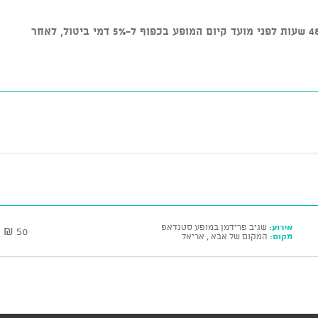
* ניתן לבטל כרטיסים עד טווח זמן של 48 שעות לפני מועד קיום המופע בכפוף ל-5% דמי ביטול, לאחר
אירוע:
שגיב פרידמן במופע סטנדאפ
50 ₪
מקום:
המקום של אבא , אריאל