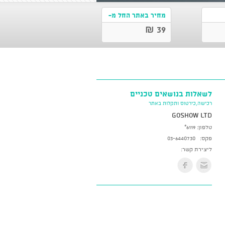
מחיר באתר החל מ-
39 ₪
לשאלות בנושאים טכניים
רכישה,כירטוס ותקלות באתר
GoShow LTD
טלפון:
*6119
פקס:
03-6440730
ליצירת קשר: