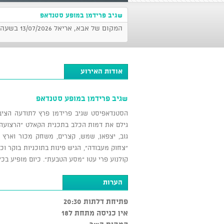
שגיב פרידמן במופע סטנדאפ
המקום של אבא, אריאל 13/07/2026 בשעה 20:30
אודות האירוע
שגיב פרידמן במופע סטנדאפ
הסטנדאפיסט שגיב פרידמן פרץ לתודעה הציבו
גילם את דמות הכלב בתכנית הקאלט "הרצועה" ש
גוב, יצפאן, שמש, קצרים, משחק מכור וארץ
קולנוע פרי עטו "מסע הטבעת". כיום מופיע בכל 
הערות
פתיחת דלתות 20:30
אין כניסה מתחת ל18