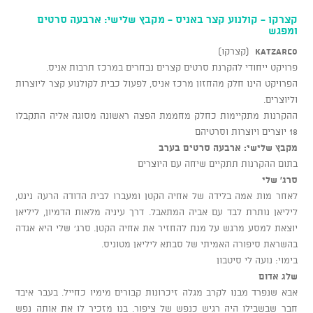
קצרקו - קולנוע קצר באניס - מקבץ שלישי: ארבעה סרטים
ומפגש
KATZARCO
(קצרקו)
פרויקט ייחודי להקרנת סרטים קצרים נבחרים במרכז תרבות אניס.
הפרויקט הינו חלק מהחזון מרכז אניס, לפעול כבית לקולנוע קצר ליוצרות
וליוצרים.
ההקרנות מתקיימות כחלק מחממת הפצה ראשונה מסוגה אליה התקבלו
18 יוצרים ויוצרות וסרטיהם
מקבץ שלישי: ארבעה סרטים בערב
בתום ההקרנות תתקיים שיחה עם היוצרים
סרג' שלי
לאחר מות אמה בלידה של אחיה הקטן ומעברו לבית הדודה הרעה נינט,
ליליאן נותרת לבד עם אביה המתאבל. דרך עיניה מלאות הדמיון, ליליאן
יוצאת למסע מרגש על מנת להחזיר את אחיה הקטן. סרג' שלי היא אגדה
בהשראת סיפורה האמיתי של סבתא ליליאן מטוניס.
בימוי: נועה לי סיטבון
שלג אדום
אבא שנפרד מבנו לקרב מגלה זיכרונות קבורים מימיו כחייל. בעבר איבד
חבר שבשבילו היה רגיש כנפש של ציפור. בנו מזכיר לו את אותה נפש