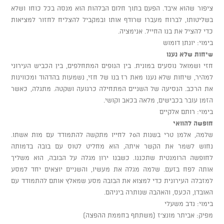
ציפור שהוא איבד. הפעם בתוך חלום הבלהות הוא מנסה בכל כוחו ושלא
בשליטותו, לברוח מעברו שרודף אותו ובמקביל להצליח לחזור למציאות
כדי להציל את בנו החייל. אנימציה.
בימוי: יונתן דומוש
שיחות שלא נענו
חזי ושמואל נוסעים במונית. בין הנופים המתחלפים, בין הכביש העירוני
למהיר, שיחות שלא נענו מאת רז בנו של חזי, נשמעות בהדהוד ומכווינות
את הרכב. הנסיעה של השניים המתחילה כרגועה ושקטה. מתגלה, כאשר
הזמן עובר בכבישים, מלאה בכאב וקושי.
בימוי: רותם אלקיים
חופשה להוואי
שלמה, אלמן טרי בשנות ה70 לחייו מתקשה להתמודד עם מות אשתו.
נחוש לשמר את הקשר איתה, הוא מחליט לטוס עם בובה בדמותה
לחופשה הרומנטית שתכננו. כשבנו ירון מגלה על הבובה, הוא משליך
אותה לפח בזעם. שלמה מגלה את מעשיו, והשניים יוצאים יחד למסע
למזבלה העירונית כדי למצוא את הבובה מסע שמאלץ אותם להתמודד עם
האובדן, הכעס, והאהבה שנותרה ביניהם.
בימוי: נדב משעלי
מפיק: אביתר מונצ'ז (משתתף בחממת ההפצה)