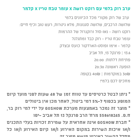
ערב רוק בלמי עם רוקט רושה X עומר טבח טריו X קלמר
ערב של רוק מקורי מכל הכיוונים בלמי
שלושה הרכבים, שלושה סגנונות, מלא גיטרות, רעש טוב וכיף חיים:
רוקט רושה - נאו-סול ורוקנרול של ההרמות
עומר טבח טריו - רוק כבד ומתגלגל
קלמר - אימו ופוסט-הארדקור כועס ובצדק
13.6 | פרנקל 13, תל אביב
פתיחת דלתות: 20:00
הופעה ראשונה 20:30
30₪ במוקדמות | 40₪ בקופה
מחכים לכם בלמי!
* ניתן לבטל כרטיסים עד טווח זמן של 48 שעות לפני מועד קיום
המופע בכפוף ל-5% דמי ביטול, לאחר מכן אין ביטולים
* מוצר זה נמכר באמצעות מערכת GOSHOW על ידי למי רוק בר,
ח.פ. 558618245 מרח' הרב פרנקל 13 תל אביב -יפו
* חברת GOSHOW אינה אחראית על שמירת זכויות בעלי התכנים
ו/או איכות השירות במקום האירוע ו/או קיום האירוע ו/או כל
מחדל הקשור באירוע מושא מוצר זה